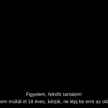
eró pasiként, bi pasit keresek, illetve párhoz is
kelhetnek
Figyelem, felnőtt tartalom!
em múltál el 18 éves, kérjük, ne lépj be erre az old