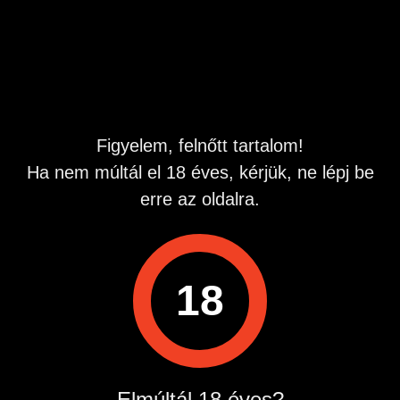
sajnos nincs.
Hirdetés azonosító
: 1719702274
Megtekintések:
0
Szabálytalan hirdetés?
Figyelem, felnőtt tartalom!
Ha nem múltál el 18 éves, kérjük, ne lépj be
A hirdetővel való kapcsolatfelvételhez lépj be startapró.hu
fiókodba vagy regisztrálj gyorsan most!
erre az oldalra.
Belépés / Regisztráció
18
Hirdetés megosztása
Elmúltál 18 éves?