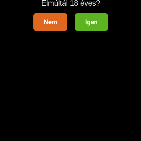
Elmúltál 18 éves?
Nem
Igen
💖 25% kedvezményt kaptál