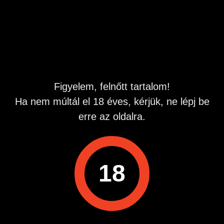
az oldalon elérhető vagyok, a továbbiakat megbeszélés
után :)
Hirdetés azonosító
: 1782827192
Megtekintések:
0
Szabálytalan hirdetés?
Figyelem, felnőtt tartalom!
Ha nem múltál el 18 éves, kérjük, ne lépj be
A hirdetővel való kapcsolatfelvételhez lépj be startapró.hu
erre az oldalra.
fiókodba vagy regisztrálj gyorsan most!
Belépés / Regisztráció
18
Hirdetés megosztása