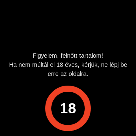
környező helyekről keresek. A cél egy állandó pasi aki
használna rendszeresen. Mindenkinek válaszolok. A
diszkréció fontos és kötelező!
Hirdetés azonosító
: 1783411328
Megtekintések:
0
Szabálytalan hirdetés?
Figyelem, felnőtt tartalom!
Ha nem múltál el 18 éves, kérjük, ne lépj be
A hirdetővel való kapcsolatfelvételhez lépj be startapró.hu
erre az oldalra.
fiókodba vagy regisztrálj gyorsan most!
Belépés / Regisztráció
18
Hirdetés megosztása