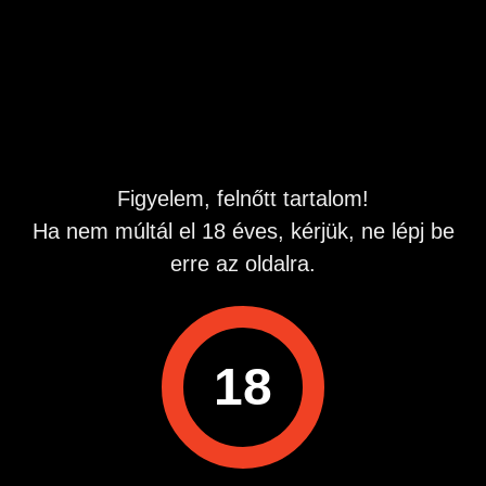
Budapest belvárosban , akinek van helye rá...
Lehetőség szerint hosszú távra megbízható ápolt diszkrét
partnert.
Hirdetés azonosító
: 1722420125
Megtekintések:
0
Szabálytalan hirdetés?
Figyelem, felnőtt tartalom!
Ha nem múltál el 18 éves, kérjük, ne lépj be
A hirdetővel való kapcsolatfelvételhez lépj be startapró.hu
erre az oldalra.
fiókodba vagy regisztrálj gyorsan most!
Belépés / Regisztráció
18
Hirdetés megosztása