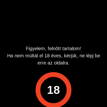
Egy 192 86 sportos hasznalhato sub mazo passziv
idosebb urakat keres!
Filmben is szerepelnek!
Csak komolyak! Helyem nincs, tudok utazni!
Hirdetés azonosító
: 1699871212
Megtekintések:
0
Figyelem, felnőtt tartalom!
Szabálytalan hirdetés?
Ha nem múltál el 18 éves, kérjük, ne lépj be
erre az oldalra.
A hirdetővel való kapcsolatfelvételhez lépj be startapró.hu
fiókodba vagy regisztrálj gyorsan most!
Belépés / Regisztráció
18
Hirdetés megosztása