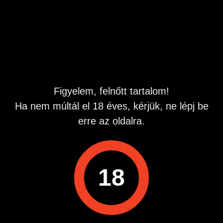
van utazni tudok! Csak az írjon aki komolyan is akar
találkozni!
43 éves biszex vagyok!
Hirdetés azonosító
: 1781247450
Megtekintések:
0
Szabálytalan hirdetés?
Figyelem, felnőtt tartalom!
Ha nem múltál el 18 éves, kérjük, ne lépj be
A hirdetővel való kapcsolatfelvételhez lépj be startapró.hu
erre az oldalra.
fiókodba vagy regisztrálj gyorsan most!
Belépés / Regisztráció
18
Hirdetés megosztása