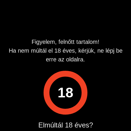
Hirdetés azonosító
: 1702106986
Megtekintések:
0
Szabálytalan hirdetés?
Figyelem, felnőtt tartalom!
A hirdetővel való kapcsolatfelvételhez lépj be startapró.hu
Ha nem múltál el 18 éves, kérjük, ne lépj be
fiókodba vagy regisztrálj gyorsan most!
erre az oldalra.
Belépés / Regisztráció
Hirdetés megosztása
18
Elmúltál 18 éves?