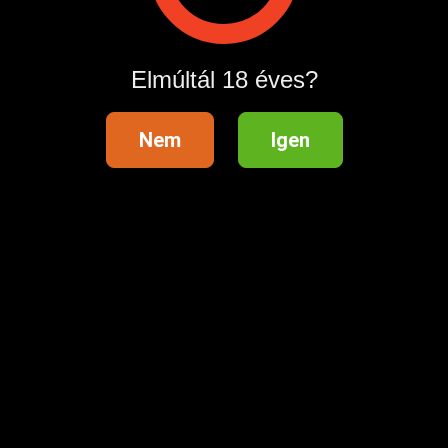
Hirdetés megosztása
Elmúltál 18 éves?
Nem
Igen