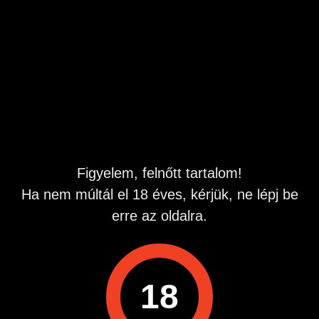
twink srácot.
Csak olyan írjon aki tudja mit jelent ez a két szó igaz rá a
leírás és találkozni is szeretne. Köszönöm.
Lehetsz kezdő is de jobb lenne ha már lenne
tapasztalatod.
Arc nélküli meztelen fényképes üzenetekre válaszolok
csak, természetesen én is küldök képet.
Helyem van. Diszkréció, higénia adott és elvárt.
üdv
Hirdetés azonosító
: 1782049039
Figyelem, felnőtt tartalom!
Megtekintések:
0
Ha nem múltál el 18 éves, kérjük, ne lépj be
Szabálytalan hirdetés?
erre az oldalra.
A hirdetővel való kapcsolatfelvételhez lépj be startapró.hu
fiókodba vagy regisztrálj gyorsan most!
18
Belépés / Regisztráció