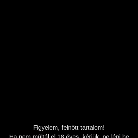
Férfi keres fiut kis hétvégi kalandhoz
Győr-Moson-Sopron
,
Győr
Feladás dátuma: 2026.07.02 18:23
Leírás
Fiatal sportos vagy vékonyabb, testalkatú fiút keresek a
hétvégére Györ és környékén,
max + 100 Km.
Én sportos izmosabb pasi vagyok.Masszás is érdekel
melyet természetesen honorálok.
Csak komolyak és nem a fotókat kéregetök, hanem akik
mernek is talizni.
Kamusokat rögtön kiszüröm! Macisok , túlsúlyosak ,
Figyelem, felnőtt tartalom!
pocakosok kérem ne írjanak!
Várom a jelentkezöket 16-26 ! :)
Ha nem múltál el 18 éves, kérjük, ne lépj be