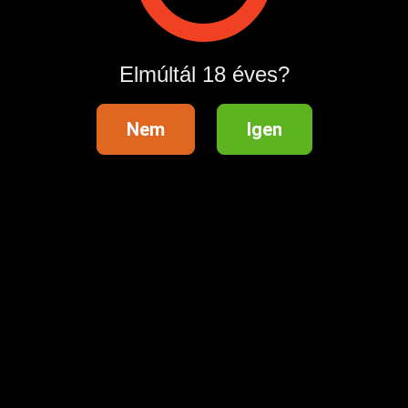
Hirdetés megosztása
Elmúltál 18 éves?
Nem
Igen