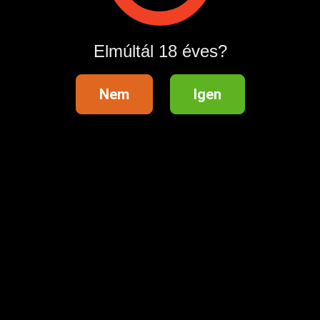
Hirdetés megosztása
Elmúltál 18 éves?
Nem
Igen