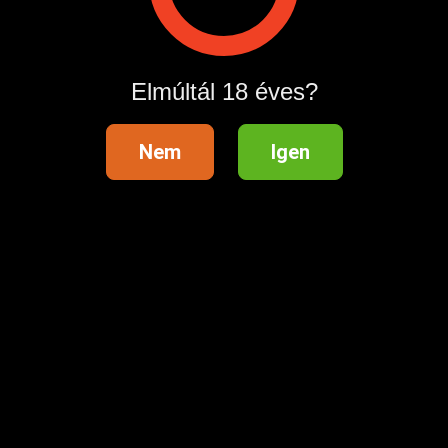
Hirdetés megosztása
Elmúltál 18 éves?
Nem
Igen