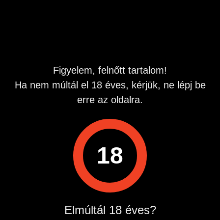
Hirdetés azonosító
: 1774947588
Megtekintések:
0
Szabálytalan hirdetés?
Figyelem, felnőtt tartalom!
A hirdetővel való kapcsolatfelvételhez lépj be startapró.hu
Ha nem múltál el 18 éves, kérjük, ne lépj be
fiókodba vagy regisztrálj gyorsan most!
erre az oldalra.
Belépés / Regisztráció
Hirdetés megosztása
18
Elmúltál 18 éves?