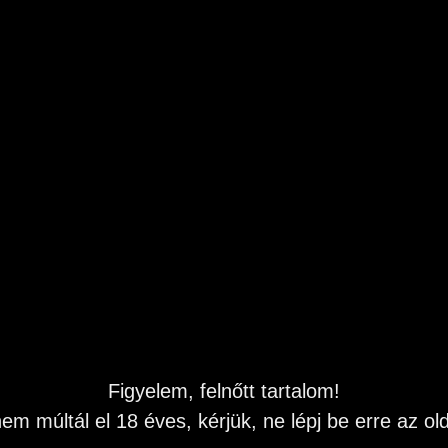
örben keresek normál vagy vékonyabb testalkattal 1
3
kelhetnek
Figyelem, felnőtt tartalom!
em múltál el 18 éves, kérjük, ne lépj be erre az old