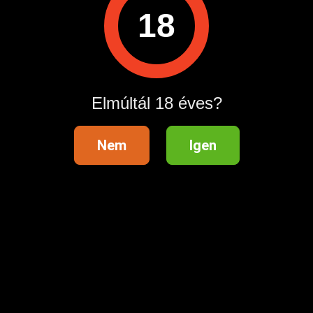
110,000 Ft
18
ételhez lépj be startapró.hu
Belépés /
Regisztráció
an most!
Elmúltál 18 éves?
Nem
Igen
Partnereink
Kövess min
Publi24.ro
- Anunturi gratuite
t
Quoka.de
- Kostenlose Kleinanzeigen