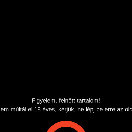
sek, aki szereti, ha nyalogatják a talpait.
6
kelhetnek
Figyelem, felnőtt tartalom!
em múltál el 18 éves, kérjük, ne lépj be erre az old
Maine Coon Cica szerető
Gazdi, merre vagy? Itt
otthont keres!
vár
Kiskunfélegyháza