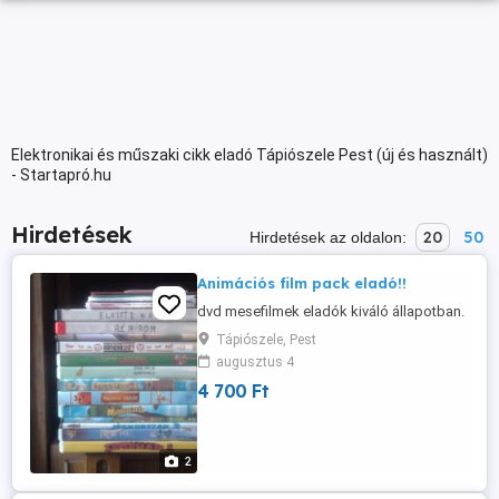
Elektronikai és műszaki cikk eladó Tápiószele Pest (új és használt)
- Startapró.hu
Hirdetések
20
50
Hirdetések az oldalon:
Animációs film pack eladó!!
dvd mesefilmek eladók kiváló állapotban.
Tápiószele, Pest
augusztus 4
4 700 Ft
2