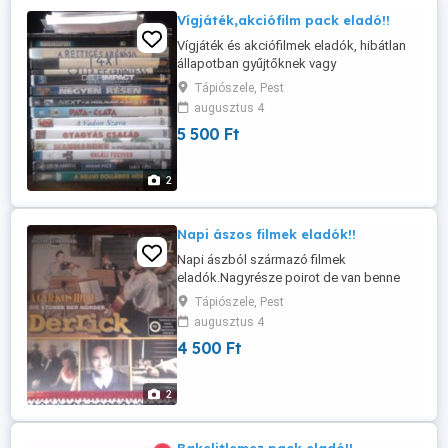
Vígjáték,akciófilm pack eladó!!
Vígjáték és akciófilmek eladók, hibátlan
állapotban gyűjtőknek vagy
műfajkedvelőknek.
Tápiószele, Pest
augusztus 4
5 500 Ft
2
Napi ászos filmek eladók!!
Napi ászból származó filmek
eladók.Nagyrésze poirot de van benne
derrick is.Szintén gyűjtőknek vagy
Tápiószele, Pest
kedvelőknek.
augusztus 4
4 500 Ft
2