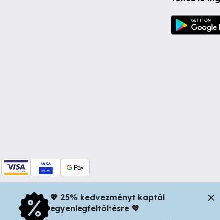
💖 25% kedvezményt kaptál
egyenlegfeltöltésre 💖