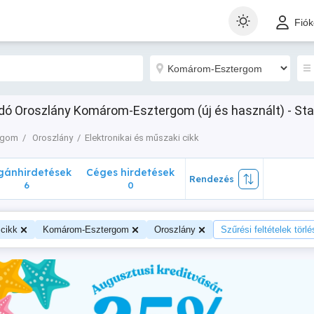
nhirdetések
Céges hirdetések
Rendezés
Fió
6
0
ladó Oroszlány Komárom-Esztergom (új és használt) - Sta
rgom
Oroszlány
Elektronikai és műszaki cikk
ánhirdetések
Céges hirdetések
Rendezés
6
0
 cikk
Komárom-Esztergom
Oroszlány
Szűrési feltételek törlé