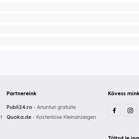
Partnereink
Kövess min
Publi24.ro
- Anunturi gratuite
t
Quoka.de
- Kostenlose Kleinanzeigen
Töltsd le i