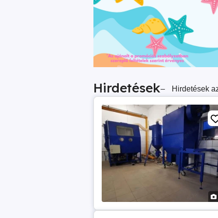
Hirdetések
–
Hirdetések az