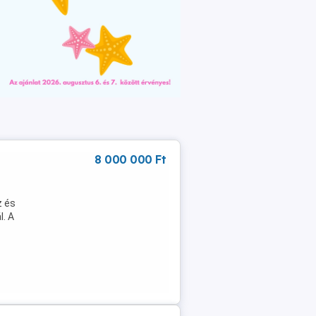
8 000 000 Ft
z és
. A