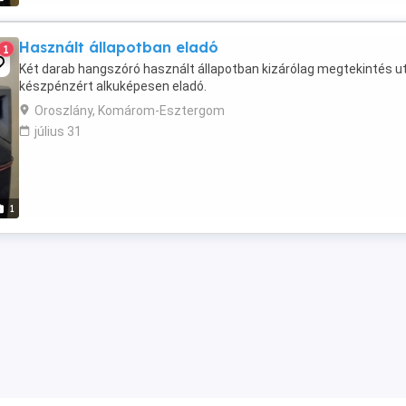
Használt állapotban eladó
1
Két darab hangszóró használt állapotban kizárólag megtekintés u
készpénzért alkuképesen eladó.
Oroszlány, Komárom-Esztergom
július 31
1