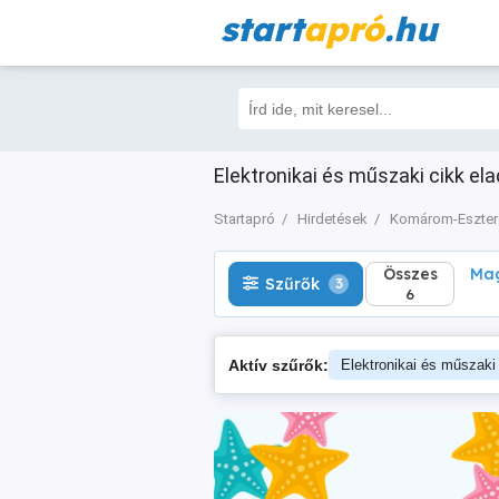
start
apró
.hu
Összes
Magá
Szűrők
3
6
Elektronikai és műszaki cikk e
Startapró
Hirdetések
Komárom-Eszte
Összes
Mag
Szűrők
3
6
Aktív szűrők:
Elektronikai és műszaki