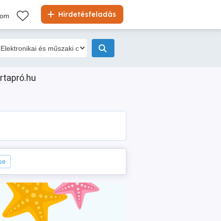
Hirdetésfeladás
kom
rtapró.hu
se