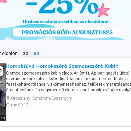
 oldalon:
20
50
Homokfúvó Homokszóró Szemcseszóró Kabin
Clemco szemcseszóró kabin eladó. Ár: 8mft. Az ipari nagyfelületű
szemcseszóró kabin ideális tisztításhoz, rozsdamentesítéshez,
festékeltávolításhoz, vízkőmentesítéshez, felületek mattításáho
érdesítéséhez, és nagyméretű elemek ipari homokfúvására szolgál
szemcseszórásos tisztítófülkében a port ...
Oroszlány, Komárom-Esztergom
ma 00:13
10