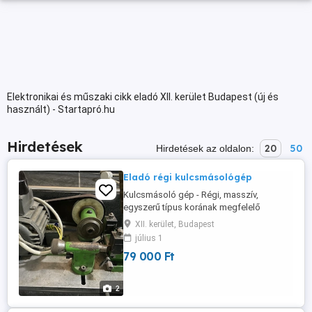
Elektronikai és műszaki cikk eladó XII. kerület Budapest (új és
használt) - Startapró.hu
Hirdetések
20
50
Hirdetések az oldalon:
Eladó régi kulcsmásológép
Kulcsmásoló gép - Régi, masszív,
egyszerű típus korának megfelelő
állapotban eladó 79000Ft-ért. Személyes
XII. kerület, Budapest
átvétel Budapest XII. kerületben. Érd.:
július 1
06209444900 (Viber és Whatsapp is)
79 000 Ft
2