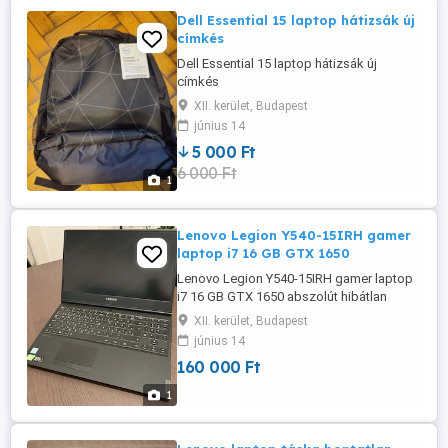
Dell Essential 15 laptop hátizsák új
címkés
Dell Essential 15 laptop hátizsák új
címkés
XII. kerület, Budapest
június 14
5 000 Ft
6 000 Ft
1
Lenovo Legion Y540-15IRH gamer
laptop i7 16 GB GTX 1650
Lenovo Legion Y540-15IRH gamer laptop
i7 16 GB GTX 1650 abszolút hibátlan
patika állapotban! az akku nemrég cserélt
XII. kerület, Budapest
pár ciklusos! aida64-el ellenőrizhető Nagy
június 14
teljesítményű gamer munkaállomás
160 000 Ft
laptop NVIDIA GeForce GTX 1650 4 GB
GDDR5 6 12 Intel Core i7-9750H
1
processzor 16 GB DDR4 memória 15.6"
Full ...