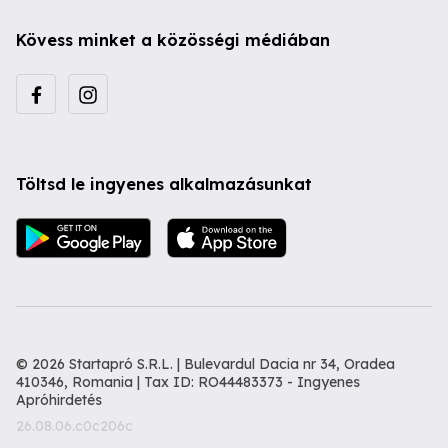
Kövess minket a közösségi médiában
Töltsd le ingyenes alkalmazásunkat
© 2026 Startapró S.R.L. | Bulevardul Dacia nr 34, Oradea
410346, Romania | Tax ID: RO44483373 -
Ingyenes
Apróhirdetés
26.08.06.c0c206c