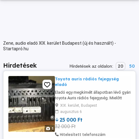
Zene, audio eladó XIX. kerület Budapest (új és használt) -
Startapró.hu
Hirdetések
20
50
Hirdetések az oldalon:
Toyota auris rádiós fejegység
eladó
Eladó egy megkímélt állapotban lévő gyári
toyota Auris rádiós fejegység. Mielőtt
megvenné ellenőrizze a cikkszámot.
XIX. kerület, Budapest
Bármilyen kérdésre szívesen válaszolok.
augusztus 6
Csere nem érdekel.
25 000 Ft
32 000 Ft
3
Hitelesített telefonszám