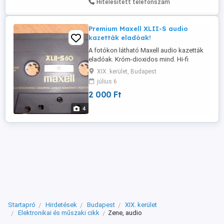
Hitelesített telefonszám
Premium Maxell XLII-S audio
kazetták eladóak!
A fotókon látható Maxell audio kazetták
eladóak. Króm-dioxidos mind. Hi-fi
toronyban voltak használva, Sony deck-
XIX. kerület, Budapest
ben. Ott is ritkán, tehát ezek nagyon
július 6
megkímélt újszerű állapotban vannak.
2 000 Ft
Összesen kb. 6-8 db van. Egy darab ára
fixen 2000 forint. Egy darab önmagában is
4
eladó. Kispesten bármelyik ...
Startapró
Hirdetések
Budapest
XIX. kerület
Elektronikai és műszaki cikk
Zene, audio