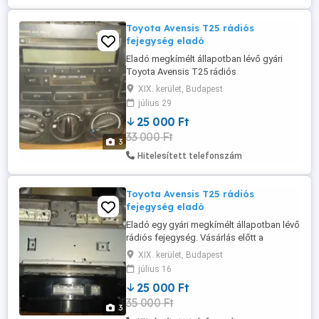
Toyota Avensis T25 rádiós
fejegység eladó
Eladó megkímélt állapotban lévő gyári
Toyota Avensis T25 rádiós
fejegység.klíma vezérlővel együtt.
XIX. kerület, Budapest
Vásárlás előtt cikkszámot ellenőrizze.
július 29
Csere nem érdekel. Bármilyen kérdésre
25 000 Ft
szivessen válaszolok.
33 000 Ft
3
Hitelesített telefonszám
Toyota Avensis T25 rádiós
fejegység eladó
Eladó egy gyári megkímélt állapotban lévő
rádiós fejegység. Vásárlás előtt a
cikkszámot ellenőrizze. Csere nem
XIX. kerület, Budapest
érdekel. Bármilyen kérdésre szivesen
július 16
válaszolok.
25 000 Ft
35 000 Ft
3