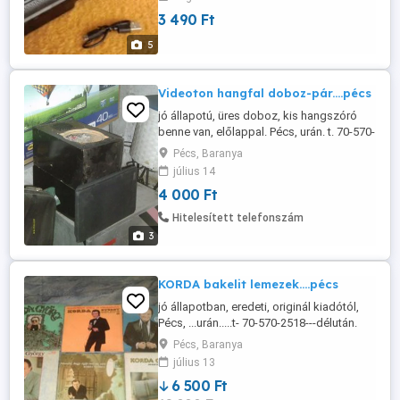
technológiával. Csatlakoztatható MP3
3 490 Ft
lejátszóhoz is vagy bármilyen eszközhöz
amely rendelkezik jack csatlakozóval. Van
5
rajta továbbá USB port, micro SD TF ...
Videoton hangfal doboz-pár....pécs
jó állapotú, üres doboz, kis hangszóró
benne van, előlappal. Pécs, urán. t. 70-570-
2518 ----délután.. u.i. van philips is, UA.
Pécs, Baranya
méret, hibátlan működés.
július 14
4 000 Ft
Hitelesített telefonszám
3
KORDA bakelit lemezek....pécs
jó állapotban, eredeti, originál kiadótól,
Pécs, ...urán.....t- 70-570-2518---délután.
6,5e.-ft per db.
Pécs, Baranya
július 13
6 500 Ft