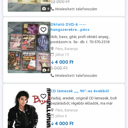
12 000 Ft
6
Hitelesített telefonszám
Oktató DVD-k ----
hangszerekre....pécs
dob, bass, gitár, profi oktató anyag...
postázom is. 5e.- db. t. 70-570-2518
Pécs, Baranya
július 13
4 000 Ft
5 000 Ft
3
Hitelesített telefonszám
CD lemezek ,,,, 90"-es évekböl.
Vadiúj. eredeti, originál CD lemezek, bolt
bezárásból, régebbi előadók, ma már
fellelhetetlen albumok, pécsen
Pécs, Baranya
személyesen, vagy postázom is. a listáért
július 6
---túl hosszú---kérem menjen rá a jófogás
4 000 Ft
CD szekcióba, ott a teljes választék.