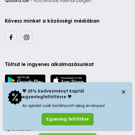
Quoka.de
- Kostenlose Kleinanzeigen
Kövess minket a közösségi médiában
Töltsd le ingyenes alkalmazásunkat
💖 25% kedvezményt kaptál
egyenlegfeltöltésre 💖
Az ajánlat csak korlátozott ideig érvényes!
© 2026 Startapró S.R.L. | Bulevardul Dacia nr 34, Oradea
Egyenleg feltöltése
410346, Romania | Tax ID: RO44483373 -
Ingyenes
Apróhirdetés