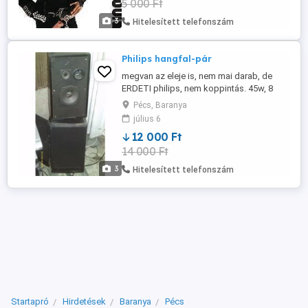
5 000 Ft
ár,4e.-ft db, ,,,több db-nál kedvezmény. t.
70-570-2518---dél ...
3
Hitelesített telefonszám
Philips hangfal-pár
megvan az eleje is, nem mai darab, de
ERDETI philips, nem koppintás. 45w, 8
ohm. közepes méret, jó hang. pécs.
Pécs, Baranya
július 6
12 000 Ft
14 000 Ft
3
Hitelesített telefonszám
Startapró
Hirdetések
Baranya
Pécs