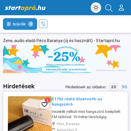
start
apró
.hu
Szűrők
3
Zene, audio eladó Pécs Baranya (új és használt) - Startapró.hu
Hirdetések
20
50
Hirdetések az oldalon:
ET732 rádió bluetooth-os
1
hangszóró
Vezeték nélküli mini hangszóró beépített
FM rádióval. 10 méter távolságig
csatlakoztatható okostelefonhoz,
Pécs, Baranya
tablethez, számítógéphez Bluetooth 5.1
augusztus 5