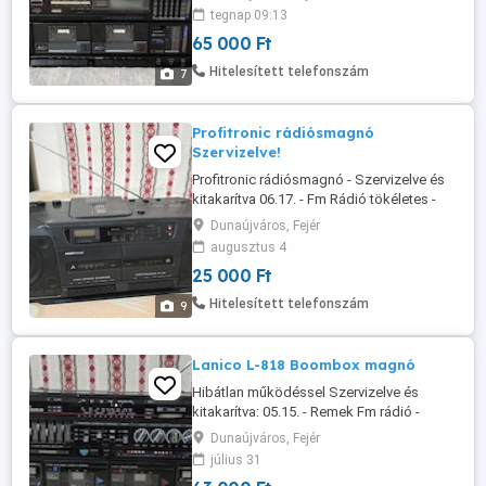
digitális rádió FM rádió 88-108mhz -
tegnap 09:13
Magnórészek teljesen üzemképesek
65 000 Ft
Szíjazva, felvétel is jó. - Dolby rendszer
zajszűrés - Remek hangkép 5 EQ -
Hitelesített telefonszám
7
Leszerelhető hangfalak. - ...
Profitronic rádiósmagnó
Szervizelve!
Profitronic rádiósmagnó - Szervizelve és
kitakarítva 06.17. - Fm Rádió tökéletes -
Magnórészek jók felvétel is - Cd része
Dunaújváros, Fejér
nem jó - képek az eladó termékről
augusztus 4
készültek. Posta futár automata ok.
25 000 Ft
Hitelesített telefonszám
9
Lanico L-818 Boombox magnó
Hibátlan működéssel Szervizelve és
kitakarítva: 05.15. - Remek Fm rádió -
Magnó részek: jók, felvétel is -
Dunaújváros, Fejér
Decibelskála kivezérlés - karaoke:
július 31
mikrofon bemenet, hangerővel és