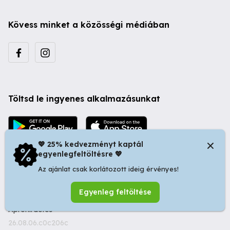
Kövess minket a közösségi médiában
Töltsd le ingyenes alkalmazásunkat
💖 25% kedvezményt kaptál
egyenlegfeltöltésre 💖
Az ajánlat csak korlátozott ideig érvényes!
© 2026 Startapró S.R.L. | Bulevardul Dacia nr 34, Oradea
Egyenleg feltöltése
410346, Romania | Tax ID: RO44483373 -
Ingyenes
Apróhirdetés
26.08.06.c0c206c