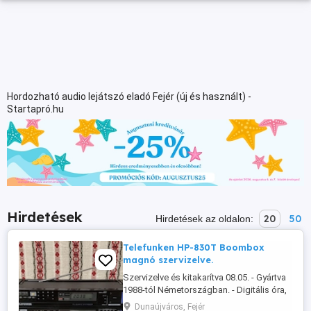
Hordozható audio lejátszó eladó Fejér (új és használt) -
Startapró.hu
Hirdetések
20
50
Hirdetések az oldalon:
Telefunken HP-830T Boombox
magnó szervizelve.
Szervizelve és kitakarítva 08.05. - Gyártva
1988-tól Németországban. - Digitális óra,
elalvás és ébresztő funkcíokkal. - Super
Dunaújváros, Fejér