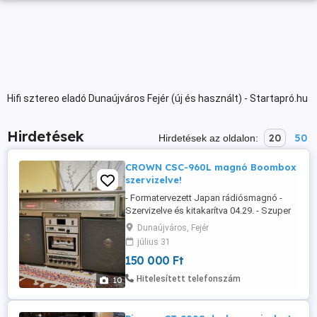
Hifi sztereo eladó Dunaújváros Fejér (új és használt) - Startapró.hu
Hirdetések
20
50
Hirdetések az oldalon:
CROWN CSC-960L magnó Boombox
szervizelve!
- Formatervezett Japan rádiósmagnó -
Szervizelve és kitakarítva 04.29. - Szuper
Fm sáv - Remek lejátszás és felvétel -
Dunaújváros, Fejér
Teljes automata mechanika - Cro2 szalag
július 31
elfogadás automatán - Dupla antennák
150 000 Ft
éppek. - Számkereső üzemképes -
Kétutas hangrendszer - Loudness:
Hitelesített telefonszám
10
mélyhang kiemelés - Mély hangszórók:
16cm-esek - ...