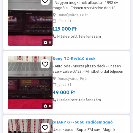
- Nagyon megkímélt állapotú - 1992 év
magnója - Frissen szervizelve dec.13. -
Működése tökéletes - 3fej , kemény
Dunaújváros, Fejér
permeloly fej - Dual capstan - Automata
július 31
kalibráció - Dolby B,C,S Hx-pro -
125 000 Ft
Frequencia átvitel Metal :15-21000hz -
Aranyozott csatlakozó -Tömeg : 8kg A
Hitelesített telefonszám
képek az eladó termékről készültek!
8
Posta, ...
Sony TC-RW610 deck
- Auto oda - vissza játszó deck - Frissen
szervizelve 07.23. - Mindkét oldal teljesen
hibátlanul működik - Felvétel kazettáról és
Dunaújváros, Fejér
külső forrásról - Mind két oldal automata
július 31
szalagválasztós - Felvétel: normál és
49 000 Ft
gyors. - Posta futár automata ok.
Hitelesített telefonszám
8
SHARP GF-6060 rádiósmagnó
Üzemképes - Super FM sáv - Magnó