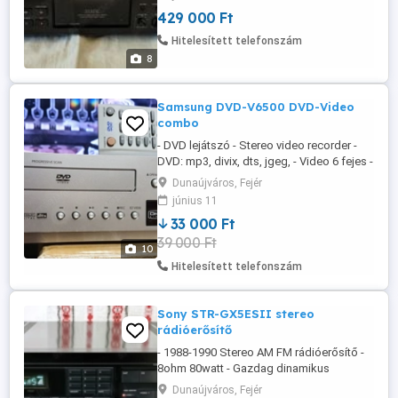
HONOS - RITKASÁG - Japan model - 115
429 000 Ft
voltról üzemel. - Adok hozzá egy 100
wattos, szinte új trafót mely a 230 voltból
Hitelesített telefonszám
115 voltot csinál. - 1991-es év ...
8
Samsung DVD-V6500 DVD-Video
combo
- DVD lejátszó - Stereo video recorder -
DVD: mp3, divix, dts, jgeg, - Video 6 fejes -
Üzemképes készülék - Posta, futár,
Dunaújváros, Fejér
automata ok.
június 11
33 000 Ft
39 000 Ft
10
Hitelesített telefonszám
Sony STR-GX5ESII stereo
rádióerősítő
- 1988-1990 Stereo AM FM rádióerősítő -
8ohm 80watt - Gazdag dinamikus
hangzásvilág - Frekvencia átvitel: 5hz -
Dunaújváros, Fejér