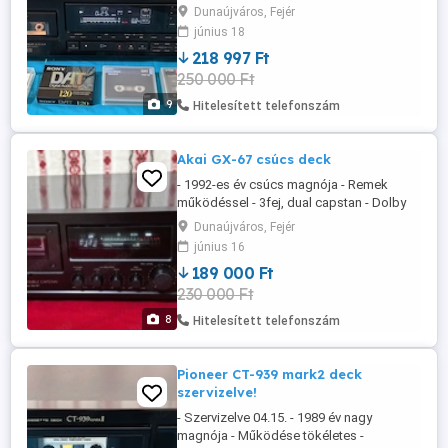
esztétikus darabja. - Professzionális
Dunaújváros, Fejér
felvétel és lejátszás jellemzi. -
június 18
Mintavezérlési frekvencia 48khz, 41khz,
218 997 Ft
32khz - Normál szalagsebesség: 8,15mm
250 000 Ft
s - Lassú sebesség: 4,075 mm s -
Frekvencia átvitel 0 db-en: 2-22000hz -
9
Hitelesített telefonszám
Gyári ...
Akai GX-67 csúcs deck
- 1992-es év csúcs magnója - Remek
működéssel - 3fej, dual capstan - Dolby
B,C, Hx-pro - GX üvegfejjel szerelve - Kézi
Dunaújváros, Fejér
kalibráció - Frekvencia átvitel: 20-
június 16
21.000hz - Posta futár automata ok.
189 000 Ft
230 000 Ft
8
Hitelesített telefonszám
Pioneer CT-939 mark2 deck
szervizelve!
- Szervizelve 04.15. - 1989 év nagy
magnója - Működése tökéletes -