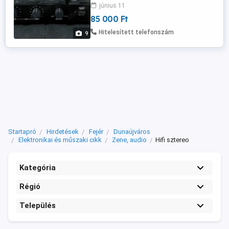
50khz - 50hz-es csillapítási tányező - Jel-
június 11
zaj arány lenyűgöző, 87 dB MM - Jel-zaj
85 000 Ft
arány Vonalbemeneten 105db - Teljes
harmonikus torzítás: 0,08% - Remek
Hitelesített telefonszám
9
működéssel - Posta futár automata ...
Startapró
Hirdetések
Fejér
Dunaújváros
Elektronikai és műszaki cikk
Zene, audio
Hifi sztereo
Kategória
Régió
Település