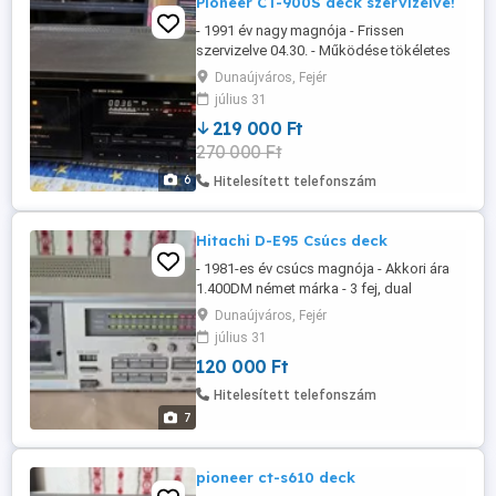
Pioneer CT-900S deck szervizelve!
- 1991 év nagy magnója - Frissen
szervizelve 04.30. - Működése tökéletes
-3fej , kemény permeloly fej - Dual capstan
Dunaújváros, Fejér
- Automata kalibráció - Dolby B,C,S Hx-pro
július 31
- Frequencia átvitel Metal :15-22000hz -
219 000 Ft
Aranyozott csatlakozó -Tömeg : 8,2kg A
270 000 Ft
képek az eladó termékről készültek!
Posta, futár ...
6
Hitelesített telefonszám
Hitachi D-E95 Csúcs deck
- 1981-es év csúcs magnója - Akkori ára
1.400DM német márka - 3 fej, dual
capstan - frekvencia átvitel: 20-21.000hz
Dunaújváros, Fejér
Posta, futár automata ok.
július 31
120 000 Ft
Hitelesített telefonszám
7
pioneer ct-s610 deck