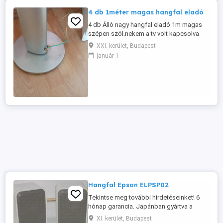
4 db 1méter magas hangfal eladó
4 db Álló nagy hangfal eladó 1m magas
szépen szól.nekem a tv volt kapcsolva
XXI. kerület, Budapest
január 1
Hangfal Epson ELPSP02
Tekintse meg további hirdetéseinket! 6
hónap garancia. Japánban gyártva a
Seiko Epson Corporation által 2 30 W
XI. kerület, Budapest