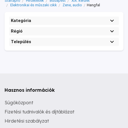
Startapró
Hirdetések
Budapest
XIX. kerület
Elektronikai és műszaki cikk
Zene, audio
Hangfal
Kategória
Régió
Település
Hasznos információk
Súgóközpont
Fizetési tudnivalók és díjtáblázat
Hirdetési szabályzat