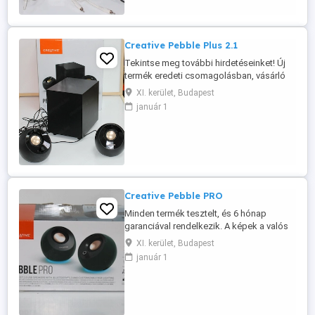
kereskedelmi egységek hangosítására,
mivel ...
Creative Pebble Plus 2.1
Tekintse meg további hirdetéseinket! Új
termék eredeti csomagolásban, vásárló
által megvásárolt és visszaküldött termék.
XI. kerület, Budapest
Kiváló ár, jóval a bolti ár alatt. 6 hónap
január 1
garancia. PARAMÉTEREK: Teljesítmény: 8
W Portok: 3,5 mm-es sztereó jack, USB
(tápellátás) Plug and Play Hangszórók: 2
Önálló 4 ...
Creative Pebble PRO
Minden termék tesztelt, és 6 hónap
garanciával rendelkezik. A képek a valós
termékeket ábrázolják. Ez a termék:
XI. kerület, Budapest
FELÚJÍTOTT Csatornák: 2.0 Teljesítmény:
január 1
10 W USB-C port 30 W USB PD adapter
Csatlakozás: USB, Bluetooth, 3,5 mm
AUX-in, 4 pólusú headset port, 3 pólusú
mikrofon port Frekvenciatartomány: ...