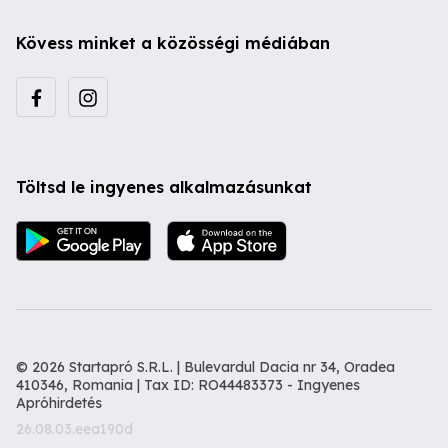
Kövess minket a közösségi médiában
Töltsd le ingyenes alkalmazásunkat
© 2026 Startapró S.R.L. | Bulevardul Dacia nr 34, Oradea
410346, Romania | Tax ID: RO44483373 -
Ingyenes
Apróhirdetés
26.08.03.eea190d