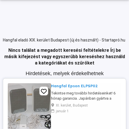
Hangfal eladó XIX. kerület Budapest (új és használt) - Startapró.hu
Nincs találat a megadott keresési feltételekre
Írj be
másik kifejezést vagy egyszerűbb kereséshez használd
a kategóriákat és szűrőket
Hirdetések, melyek érdekelhetnek
Hangfal Epson ELPSP02
Tekintse meg további hirdetéseinket! 6
hónap garancia. Japánban gyártva a
Seiko Epson Corporation által 2 30 W
XI. kerület, Budapest
maximális teljesítmény, 80 Hz 20 kHz
január 1
Teljes kábelkészlet, tápegység és fali
tartó a csomagban Asztali hangszóróként
is használható Ideális megoldás