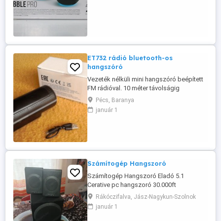
10 W USB-C port 30 W USB PD adapter
Csatlakozás: USB, Bluetooth, 3,5 mm
AUX-in, 4 pólusú headset port, 3 pólusú
mikrofon port Frekvenciatartomány: ...
ET732 rádió bluetooth-os
hangszóró
Vezeték nélküli mini hangszóró beépített
FM rádióval. 10 méter távolságig
csatlakoztatható okostelefonhoz,
Pécs, Baranya
tablethez, számítógéphez Bluetooth 5.1
január 1
technológiával. Csatlakoztatható MP3
lejátszóhoz is vagy bármilyen eszközhöz
amely rendelkezik jack csatlakozóval. Van
rajta továbbá USB port, micro SD TF ...
Számítogép Hangszoró
Számítogép Hangszoró Eladó 5.1
Cerative pc hangszoró 30.000ft
Érdeklődni : 0620 4423-610
Rákóczifalva, Jász-Nagykun-Szolnok
január 1