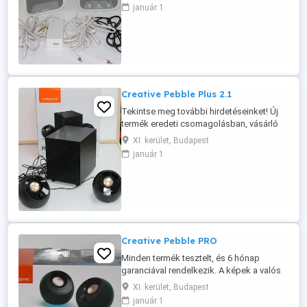
maximális teljesítmény, 80 Hz 20 kHz
január 1
Teljes kábelkészlet, tápegység és fali
tartó a csomagban Asztali hangszóróként
is használható Ideális megoldás
kereskedelmi egységek hangosítására,
mivel ...
Creative Pebble Plus 2.1
Tekintse meg további hirdetéseinket! Új
termék eredeti csomagolásban, vásárló
által megvásárolt és visszaküldött termék.
XI. kerület, Budapest
Kiváló ár, jóval a bolti ár alatt. 6 hónap
január 1
garancia. PARAMÉTEREK: Teljesítmény: 8
W Portok: 3,5 mm-es sztereó jack, USB
(tápellátás) Plug and Play Hangszórók: 2
Önálló 4 ...
Creative Pebble PRO
Minden termék tesztelt, és 6 hónap
garanciával rendelkezik. A képek a valós
termékeket ábrázolják. Ez a termék:
XI. kerület, Budapest
FELÚJÍTOTT Csatornák: 2.0 Teljesítmény:
január 1