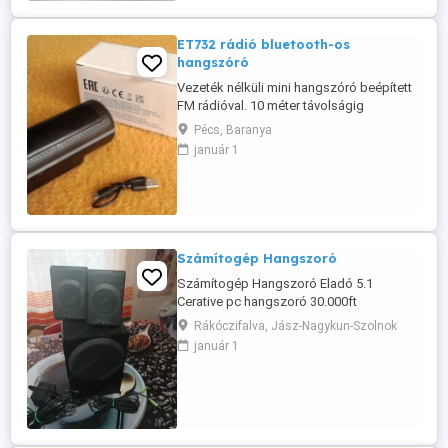
ET732 rádió bluetooth-os
hangszóró
Vezeték nélküli mini hangszóró beépített
FM rádióval. 10 méter távolságig
csatlakoztatható okostelefonhoz,
Pécs, Baranya
tablethez, számítógéphez Bluetooth 5.1
január 1
technológiával. Csatlakoztatható MP3
lejátszóhoz is vagy bármilyen eszközhöz
amely rendelkezik jack csatlakozóval. Van
rajta továbbá USB port, micro SD TF ...
Számítogép Hangszoró
Számítogép Hangszoró Eladó 5.1
Cerative pc hangszoró 30.000ft
Érdeklődni : 0620 4423-610
Rákóczifalva, Jász-Nagykun-Szolnok
január 1