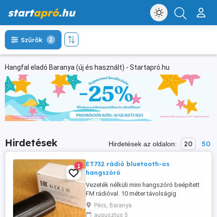
start
apró
.hu
Szűrők
2
Hangfal eladó Baranya (új és használt) - Startapró.hu
Hirdetések
20
50
Hirdetések az oldalon:
ET732 rádió bluetooth-os
1
hangszóró
Vezeték nélküli mini hangszóró beépített
FM rádióval. 10 méter távolságig
csatlakoztatható okostelefonhoz,
Pécs, Baranya
tablethez, számítógéphez Bluetooth 5.1
augusztus 5