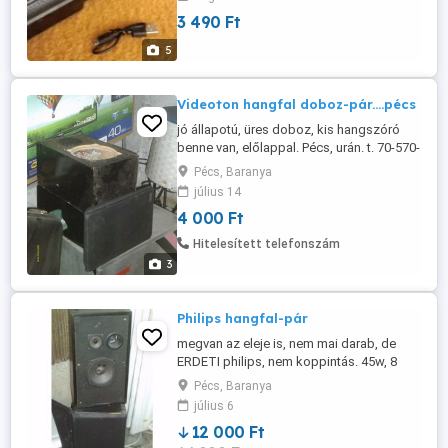
technológiával. Csatlakoztatható MP3
3 490 Ft
lejátszóhoz is vagy bármilyen eszközhöz
amely rendelkezik jack csatlakozóval. Van
5
rajta továbbá USB port, micro SD TF ...
Videoton hangfal doboz-pár....pécs
jó állapotú, üres doboz, kis hangszóró
benne van, előlappal. Pécs, urán. t. 70-570-
2518 ----délután.. u.i. van philips is, UA.
Pécs, Baranya
méret, hibátlan működés.
július 14
4 000 Ft
Hitelesített telefonszám
3
Philips hangfal-pár
megvan az eleje is, nem mai darab, de
ERDETI philips, nem koppintás. 45w, 8
ohm. közepes méret, jó hang. pécs.
Pécs, Baranya
július 6
12 000 Ft