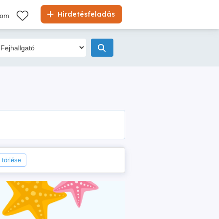
Hirdetésfeladás
kom
 törlése