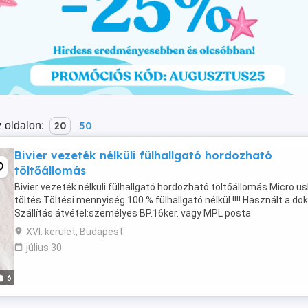
 oldalon:
20
50
Bivier vezeték nélküli fülhallgató hordozható
töltőállomás
Bivier vezeték nélküli fülhallgató hordozható töltőállomás Micro u
töltés Töltési mennyiség 100 % fülhallgató nélkül !!!! Használt a dok
Szállítás átvétel:személyes BP.16ker. vagy MPL posta
XVI. kerület, Budapest
július 30
6