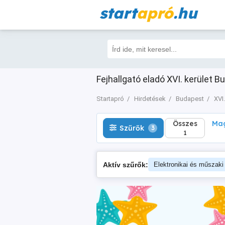
start
apró
.hu
Összes
Magá
Szűrők
3
1
Fejhallgató eladó XVI. kerület B
Startapró
Hirdetések
Budapest
XVI.
Összes
Mag
Szűrők
3
1
Aktív szűrők:
Elektronikai és műszaki