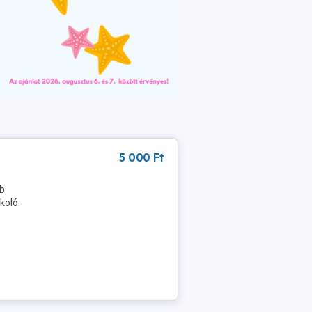
5 000 Ft
sb
koló.