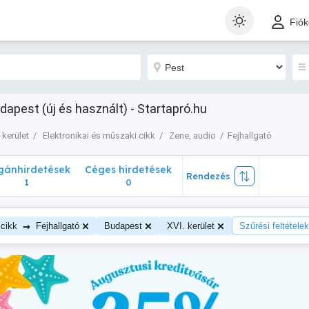
nhirdetések
Céges hirdetések
Rendezés
Fió
1
0
udapest (új és használt) - Startapró.hu
 kerület
Elektronikai és műszaki cikk
Zene, audio
Fejhallgató
ánhirdetések
Céges hirdetések
Rendezés
1
0
→
 cikk
Fejhallgató
Budapest
XVI. kerület
Szűrési feltételek