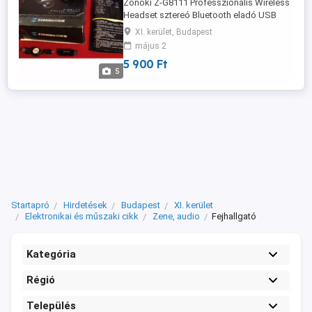
Zonoki Z-G8111 Professzionális Wireless
Headset sztereó Bluetooth eladó USB
jeladóval számítógéphez (vezeték nélküli
XI. kerület, Budapest
fejhallgató) hatótávolság 15 méter, 2,4
május 2
GHz, teljesen új, dobozában, akkutöltő
5 900 Ft
kábellel számítógépről tölthető, jeladó
5
USB-t bedugjuk a számítógépbe, ezáltal a
számítógép az USB-n keresztül ...
Startapró
Hirdetések
Budapest
XI. kerület
Elektronikai és műszaki cikk
Zene, audio
Fejhallgató
Kategória
Régió
Település