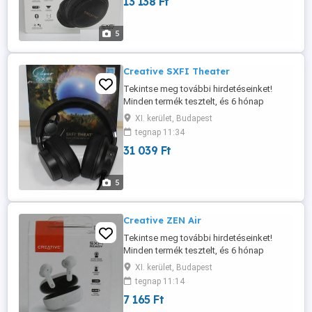
13 138 Ft
Forma: Over-ear Mikrofon: IGEN
Csatornák: 2 Csatlakozás: Bluetooth, AUX-
in Frekvenciatartomány: 20 20 000 Hz
5
Lejátszási ...
Creative SXFI Theater
Tekintse meg további hirdetéseinket!
Minden termék tesztelt, és 6 hónap
garanciával rendelkezik. A képek a valós
XI. kerület, Budapest
termékeket ábrázolják. Ez a termék:
tegnap 11:34
felújított (refurbished). Típus: vezeték
31 039 Ft
nélküli Forma: fül köré illeszkedő (over-
ear) Mikrofon: igen (levehető) Csatornák:
2 Csatlakozás: Bluetooth, ...
5
Creative ZEN Air
Tekintse meg további hirdetéseinket!
Minden termék tesztelt, és 6 hónap
garanciával rendelkezik. A képek a valós
XI. kerület, Budapest
termékeket ábrázolják. Ez a termék:
tegnap 11:14
FELÚJÍTOTT Típus: True Wireless Forma:
7 165 Ft
fülbe helyezhető (in-ear) Mikrofon: IGEN