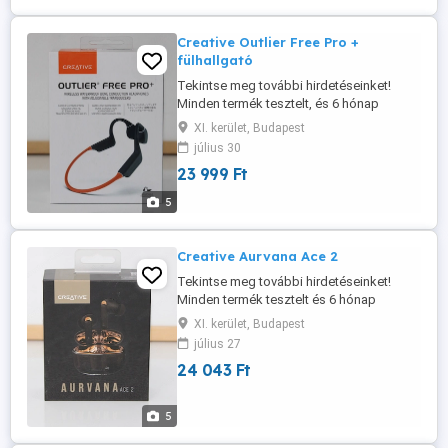
Creative Outlier Free Pro +
fülhallgató
Tekintse meg további hirdetéseinket!
Minden termék tesztelt, és 6 hónap
garanciával rendelkezik. A képek a valós
XI. kerület, Budapest
termékeket ábrázolják. Ez a termék:
július 30
FELÚJÍTOTT Típus: vezeték nélküli
23 999 Ft
csontvezetéses (Bone Conduction)
Forma: fülre helyezhető Mikrofon: IGEN
5
Csatornák: 2 Csatlakozás: Bluetooth
Frekvenciatartomány: ...
Creative Aurvana Ace 2
Tekintse meg további hirdetéseinket!
Minden termék tesztelt és 6 hónap
garanciával rendelkezik. A képek a valós
XI. kerület, Budapest
termékekről készültek. Ez a termék:
július 27
FELÚJÍTOTT Típus: True Wireless Forma:
24 043 Ft
fülbe helyezhető (in-ear) Mikrofon: IGEN
Csatornák: 2 Kapcsolódás: Bluetooth
Frekvenciatartomány: 5 40 000 Hz
5
Lejátszási ...