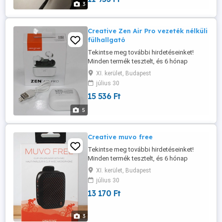
3
Szállítás: 5 euró
Creative Zen Air Pro vezeték nélküli
fülhallgató
Tekintse meg további hirdetéseinket!
Minden termék tesztelt, és 6 hónap
garanciával rendelkezik. A képek a valós
XI. kerület, Budapest
termékeket ábrázolják. Ez a termék:
július 30
FELÚJÍTOTT Típus: True Wireless Forma:
15 536 Ft
fülbe helyezhető (in-ear) Mikrofon: IGEN
Csatornák: 2 Csatlakozás: Bluetooth
5
Frekvenciatartomány: 20 20 000 Hz
Lejátszási ...
Creative muvo free
Tekintse meg további hirdetéseinket!
Minden termék tesztelt, és 6 hónap
garanciával rendelkezik. A képek a valós
XI. kerület, Budapest
termékeket ábrázolják. Ez a termék:
július 30
FELÚJÍTOTT Csatornák: 1 Teljesítmény: 6
13 170 Ft
W Csatlakozás: USB-C, Bluetooth
Frekvenciatartomány: 180 17 000 Hz
Távirányító: NEM Lejátszási idő: 9 óra
3
Egyéb: ...