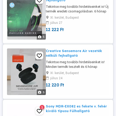
fejhallgató
Tekintse meg további hirdetéseinket is! Új
termék eredeti csomagolásban. 6 hónap
garancia. Sorozat: Pavilion 400 Típus:
XI. kerület, Budapest
gamer fejhallgató Szín: kétszínű
július 27
Csatlakozás típusa: 3,5 mm jack Leírás:
12 222 Ft
Mély basszus Beépített mikrofon
Hangerőszabályzó Párnázott fülpárnák
5
3,5 mm-es jack csatlakozó
Kompatibilitás: Windows ...
Creative Sensemore Air vezeték
nélküli fejhallgató
Tekintse meg további hirdetéseinket is!
Minden termék tesztelt és 6 hónap
garanciával rendelkezik. A képek a
XI. kerület, Budapest
tényleges termékekről készültek. Ez a
július 24
termék: FELÚJÍTOTT Típus: True
12 220 Ft
Wireless Forma: In-ear Mikrofon: IGEN
Csatornák: 2 Csatlakozás: Bluetooth
5
Frekvenciatartomány: 20 20 000 Hz
Lejátszási idő: ...
Sony MDR-EX082 es fekete v. fehér
1
kiváló típusu Fülhallgató