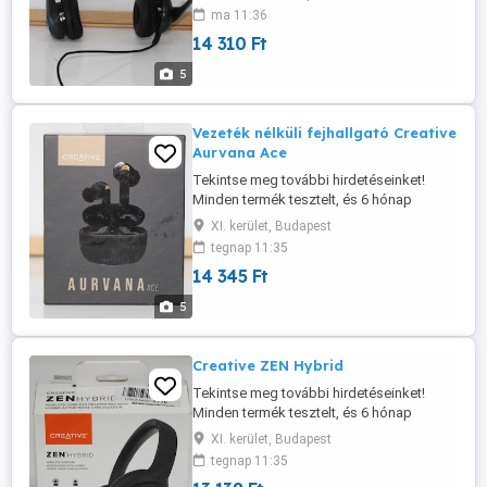
nagyobb csökkentéséhez és a visszhang
ma 11:36
további mérsékléséhez; Mikrofon ultra
14 310 Ft
zajszűrő, csökkenti a háttérzajt és a
visszhangot; Kb. 80%-os oldalirányú
5
zajcsökkentés; Wideband audio a
fejhallgató VoIP telefonáláshoz ...
Vezeték nélküli fejhallgató Creative
Aurvana Ace
Tekintse meg további hirdetéseinket!
Minden termék tesztelt, és 6 hónap
garanciával rendelkezik. A képek a valós
XI. kerület, Budapest
termékeket ábrázolják. Ez a termék:
tegnap 11:35
FELÚJÍTOTT Típus: True Wireless Forma:
14 345 Ft
Fülbe helyezhető (in-ear) Mikrofon: IGEN
Csatornák: 2 Csatlakozás: Bluetooth
5
Frekvenciatartomány: 5 40 000 Hz
Lejátszási ...
Creative ZEN Hybrid
Tekintse meg további hirdetéseinket!
Minden termék tesztelt, és 6 hónap
garanciával rendelkezik. A képek a valós
XI. kerület, Budapest
termékeket ábrázolják. Ez a termék:
tegnap 11:35
FELÚJÍTOTT Típus: Vezeték nélküli