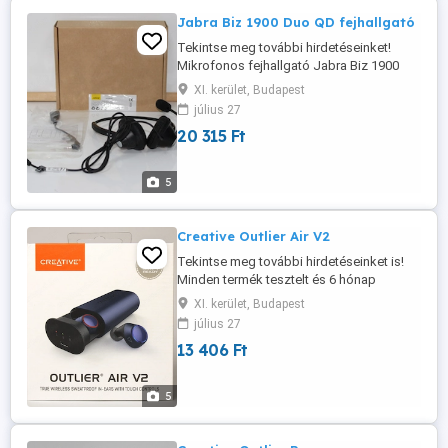
Jabra Biz 1900 Duo QD fejhallgató
Tekintse meg további hirdetéseinket!
Mikrofonos fejhallgató Jabra Biz 1900
Duo QD + Mobile QD kábel + 2,5 mm jack
XI. kerület, Budapest
új, eredeti csomagolásban Kiváló
július 27
minőségű hang; Csúcshangok
20 315 Ft
csökkentése peak-stop technológia a
hallás védelmére; Szuper könnyű,
kiemelkedő kényelem; Ultra puha bőr
5
fülpárnák (tartalék ...
Creative Outlier Air V2
Tekintse meg további hirdetéseinket is!
Minden termék tesztelt és 6 hónap
garanciával rendelkezik. A képek a
XI. kerület, Budapest
tényleges termékekről készültek. Ez a
július 27
termék: FELÚJÍTOTT Típus: True
13 406 Ft
Wireless Forma: In ear Mikrofon: IGEN
Csatornák: 2 Csatlakozás: Bluetooth
Frekvenciatartomány: 20 20,000 Hz
5
Lejátszási idő: ...