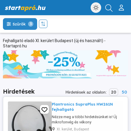
start
apró
.hu
Szűrők
3
Fejhallgató eladó XI. kerület Budapest (új és használt) -
Startapró.hu
Hirdetések
20
50
Hirdetések az oldalon:
Plantronics SupraPlus HW261N
fejhallgató
Nézze meg a többi hirdetésünket is! Új
mikrofonvég és vékony
mikrofonkialakítás a háttérzaj még
XI. kerület, Budapest