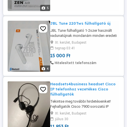
Csatornák: 2 Csatlakozás: Bluetooth
Frekvenciatartomány: 20 20 000 Hz
5
Lejátszási ...
JBL Tune 220Tws fülhallgató új
JBL Tune fülhallgató 1-2szer használt
vadunatújnak mondanám minden eredeti
gyári dobozában csak személyes
XI. kerület, Budapest
átvétellel érdeklődni kell Monor.
tegnap 03:41
15 000 Ft
Hitelesített telefonszám
4
Headsets4business headset Cisco
IP telefonhoz vezetékes Cisco
fülhallgatók
Tekintse meg további hirdetéseinket!
Fejhallgatók Cisco 7900 sorozatú IP
telefonokhoz, más modellekkel is
XI. kerület, Budapest
kompatibilisek lehetnek további
július 30
információért kérjük, érdeklődjön. Kiváló
11 953 Ft
állapotban. Elérhető mennyiség: 40 db