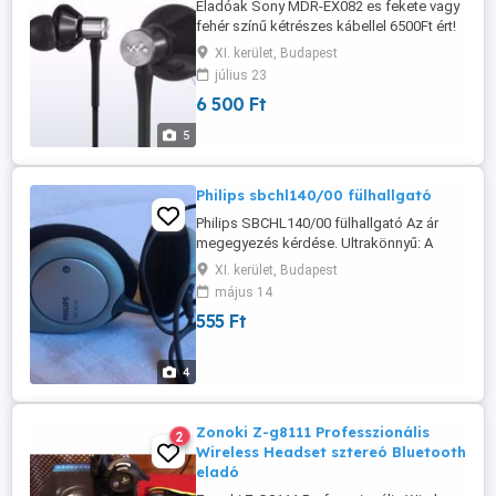
Eladóak Sony MDR-EX082 es fekete vagy
fehér színű kétrészes kábellel 6500Ft ért!
Mindegyik fülhallgató teljesen uj, illetve
XI. kerület, Budapest
fülbedugos fajtájúak! Szinte bármilyen
július 23
fülhallgató beszerezését vállalom!
6 500 Ft
Budapesten személyesen átvehető vagy
postai küldemény az ország bármely
5
előreutalás után vagy utánvétel ...
Philips sbchl140/00 fülhallgató
Philips SBCHL140/00 fülhallgató Az ár
megegyezés kérdése. Ultrakönnyű: A
gazdag mélyhangzást biztosító
XI. kerület, Budapest
szellőzőnyílásokkal ellátott ultrakönnyű
május 14
fejhallgatót hosszú ideig viselheti. Forrás
555 Ft
a gyártó oldala: https : / /www . philips .
hu/ c-p/SBCHL140_00/koennyue-
fejhallgato
4
Zonoki Z-g8111 Professzionális
2
Wireless Headset sztereó Bluetooth
eladó