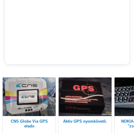
CNS Globe Via GPS
aktiv GPS nyomkövetö.
NOKIA-100 NOS gyári
elado
"zs
állapot