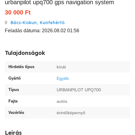
urbanpilot upq700 gps navigation system
30 000
Ft
Bács-Kiskun
,
Kunfehértó
Feladás dátuma: 2026.08.02 01:56
Tulajdonságok
Hirdetés típus
kínál
Gyártó
Egyéb
Típus
URBANPILOT UPQ700
Fajta
autós
Vezérlés
érintőképernyő
Leírás