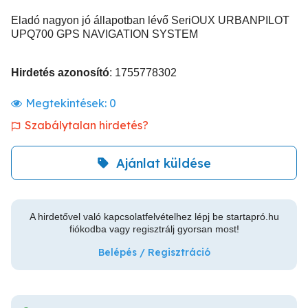
Eladó nagyon jó állapotban lévő SeriOUX URBANPILOT
UPQ700 GPS NAVIGATION SYSTEM
Hirdetés azonosító
: 1755778302
Megtekintések:
0
Szabálytalan hirdetés?
Ajánlat küldése
A hirdetővel való kapcsolatfelvételhez lépj be startapró.hu
fiókodba vagy regisztrálj gyorsan most!
Belépés / Regisztráció