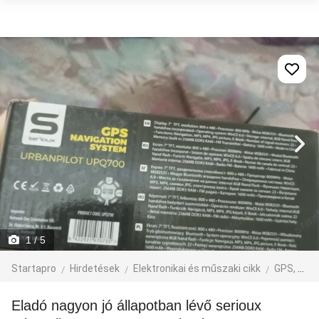
1
/ 5
Startapro
Hirdetések
Elektronikai és műszaki cikk
GPS, navigáció
Eladó nagyon jó állapotban lévő serioux