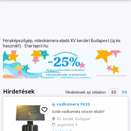
Fényképezőgép, videokamera eladó XV. kerület Budapest (új és
használt) - Startapró.hu
Hirdetések
20
50
Hirdetések az oldalon:
új vadkamera Fk20
Solár vadkamera olcsón eladó!
XV. kerület, Budapest
augusztus 4