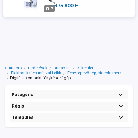
részleteket láthatod és rendelje meg w
475 800 Ft
ww.tech scene studio.c om
7
Startapró
Hirdetések
Budapest
X. kerület
Elektronikai és műszaki cikk
Fényképezőgép, videokamera
Digitális kompakt fényképezőgép
Kategória
Régió
Település