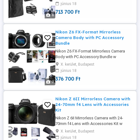
csomagolásában. Gyári garanciával jár A
június 18
részleteket láthatod és rendelje meg w
713 700 Ft
ww.tech scene studio.c om
6
Nikon Z6 FX-Format Mirrorless
Camera Body with PC Accessory
Bundle
Nikon Z6 FX-Format Mirrorless Camera
Body with PC Accessory Bundle w
ww.tech scene studio.c om Új, eredeti
X. kerület, Budapest
csomagolásában. Gyári garanciával jár A
június 18
részleteket láthatod és rendelje meg w
376 700 Ft
ww.tech scene studio.c om
7
Nikon Z 6II Mirrorless Camera with
24-70mm f4 Lens with Accessories
Kit
Nikon Z 6II Mirrorless Camera with 24-
70mm f4 Lens with Accessories Kit w
ww.tech scene studio.c om Új, eredeti
X. kerület, Budapest
csomagolásában. Gyári garanciával jár A
június 18