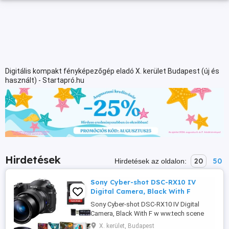
Digitális kompakt fényképezőgép eladó X. kerület Budapest (új és
használt) - Startapró.hu
Hirdetések
20
50
Hirdetések az oldalon:
Sony Cyber-shot DSC-RX10 IV
Digital Camera, Black With F
Sony Cyber-shot DSC-RX10 IV Digital
Camera, Black With F w ww.tech scene
studio.c om Új, eredeti csomagolásában.
X. kerület, Budapest