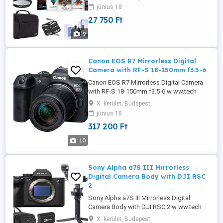
Gyári garanciával jár A részleteket láthatod
június 18
és rendelje meg w ww.tech scene studio.c
27 750 Ft
om
9
Canon EOS R7 Mirrorless Digital
Camera with RF-S 18-150mm f3.5-6
Canon EOS R7 Mirrorless Digital Camera
with RF-S 18-150mm f3.5-6 w ww.tech
scene studio.c om Új, eredeti
X. kerület, Budapest
csomagolásában. Gyári garanciával jár A
június 18
részleteket láthatod és rendelje meg w
317 200 Ft
ww.tech scene studio.c om
10
Sony Alpha a7S III Mirrorless
Digital Camera Body with DJI RSC
2
Sony Alpha a7S III Mirrorless Digital
Camera Body with DJI RSC 2 w ww.tech
scene studio.c om Új, eredeti
X. kerület, Budapest