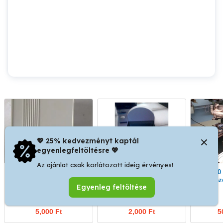
💖 25% kedvezményt kaptál
egyenlegfeltöltésre 💖
Az ajánlat csak korlátozott ideig érvényes!
Motorvédő kapcsoló
mini ultrahangos tisztító
MP200 - Gravírozógép
eladó
éle
Egyenleg feltöltése
Győr
Győr
5,000 Ft
2,000 Ft
5