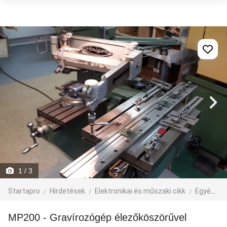
1
/ 3
Startapro
Hirdetések
Elektronikai és műszaki cikk
Egyéb műszaki cikk
MP200 - Gravírozógép élezőköszörűvel