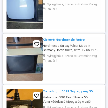
továbbit... Megtekinthető Nyíregyháza.
Nyíregyháza, Szabolcs-Szatmár-Bereg
Posta megoldható, banki előreutalással,
január 1
banki befizetéssel, Magyar Posta
postánmaradó csomag: 1500 Ft Igen,
automattába nem küldöm...! A helyi
patikában és! Póstán leinformálható
vagyok. Viber, ...
Kistévé Nordmende Retro
Nordmende Galaxy Pulsar Made in
Germany Hordozható, retró TV Kb 1973-
as gyártású. Tudtommal nem működik.
Nyíregyháza, Szabolcs-Szatmár-Bereg
Javításra szorul. Posta megoldható, banki
január 1
előreutalással, Magyar Posta
postánmaradó csomaggal: 1490 Ft A helyi
patikában és! Póstán leinformálható
vagyok. Viber, Whats app rendelkezésre
állnak.
Metrologic 6091 Tápegység 5V
Metrologic 6091 Feszültsége 5 V
Vonalkódolvasó tápegység A saját
kispatikánkban használtuk, egygazdás
Nyíregyháza, Szabolcs-Szatmár-Bereg