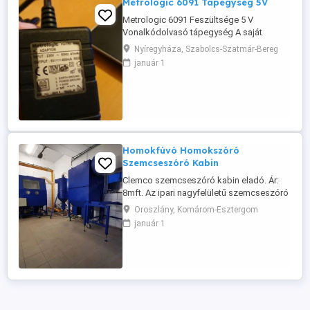
Metrologic 6091 Tápegység 5V
Metrologic 6091 Feszültsége 5 V
Vonalkódolvasó tápegység A saját
kispatikánkban használtuk, egygazdás
Nyíregyháza, Szabolcs-Szatmár-Bereg
eszköz. Banki előreutalással a szállítás
január 1
megoldható. Magyar Postacsomag,
postánmaradó: 1500 Ft Viber, Whats app
rendelkezésre állnak. Nyíregyháza
Nyírpazony házhoz viszem
Homokfúvó Homokszóró
Szemcseszóró Kabin
Clemco szemcseszóró kabin eladó. Ár:
8mft. Az ipari nagyfelületű szemcseszóró
kabin ideális tisztításhoz,
Oroszlány, Komárom-Esztergom
rozsdamentesítéshez,
január 1
festékeltávolításhoz, vízkőmentesítéshez,
felületek mattításához és érdesítéséhez,
és nagyméretű elemek ipari
homokfúvására szolgál. A
szemcseszórásos tisztítófülkében a port
...