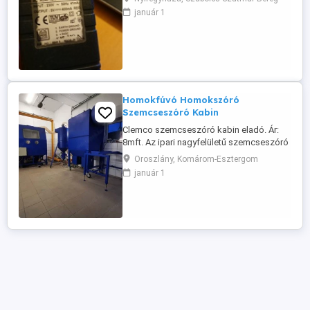
eszköz. Banki előreutalással a szállítás
január 1
megoldható. Magyar Postacsomag,
postánmaradó: 1500 Ft Viber, Whats app
rendelkezésre állnak. Nyíregyháza
Nyírpazony házhoz viszem
Homokfúvó Homokszóró
Szemcseszóró Kabin
Clemco szemcseszóró kabin eladó. Ár:
8mft. Az ipari nagyfelületű szemcseszóró
kabin ideális tisztításhoz,
Oroszlány, Komárom-Esztergom
rozsdamentesítéshez,
január 1
festékeltávolításhoz, vízkőmentesítéshez,
felületek mattításához és érdesítéséhez,
és nagyméretű elemek ipari
homokfúvására szolgál. A
szemcseszórásos tisztítófülkében a port
...