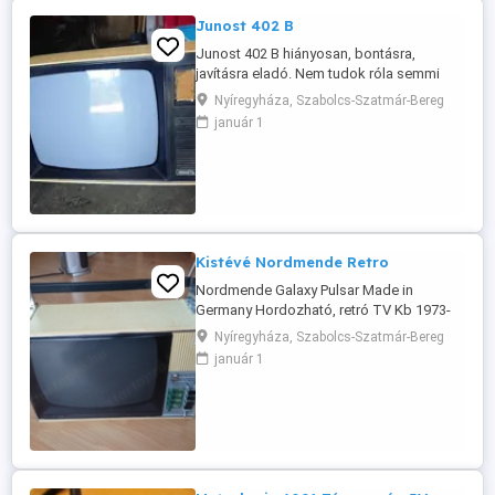
Junost 402 B
Junost 402 B hiányosan, bontásra,
javításra eladó. Nem tudok róla semmi
továbbit... Megtekinthető Nyíregyháza.
Nyíregyháza, Szabolcs-Szatmár-Bereg
Posta megoldható, banki előreutalással,
január 1
banki befizetéssel, Magyar Posta
postánmaradó csomag: 1500 Ft Igen,
automattába nem küldöm...! A helyi
patikában és! Póstán leinformálható
vagyok. Viber, ...
Kistévé Nordmende Retro
Nordmende Galaxy Pulsar Made in
Germany Hordozható, retró TV Kb 1973-
as gyártású. Tudtommal nem működik.
Nyíregyháza, Szabolcs-Szatmár-Bereg
Javításra szorul. Posta megoldható, banki
január 1
előreutalással, Magyar Posta
postánmaradó csomaggal: 1490 Ft A helyi
patikában és! Póstán leinformálható
vagyok. Viber, Whats app rendelkezésre
állnak.