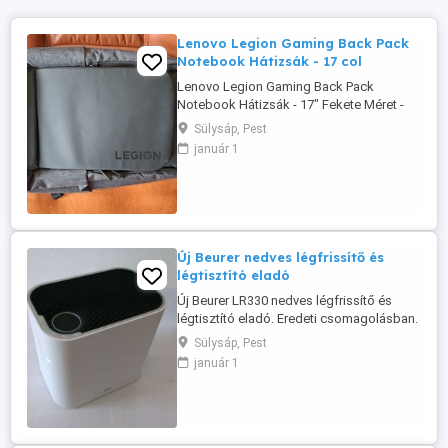
Lenovo Legion Gaming Back Pack
Notebook Hátizsák - 17 col
Lenovo Legion Gaming Back Pack
Notebook Hátizsák - 17" Fekete Méret -
40x35x12 cm Állítható hevederek, fekete-
Sülysáp, Pest
sötétszürke kivitel. Esetleg átvehető
január 1
Budapesten is, egyeztetett helyszínen. 20-
213-7510
Új Beurer nedves légfrissítő és
légtisztító eladó
Új Beurer LR330 nedves légfrissítő és
légtisztító eladó. Eredeti csomagolásban.
Magyar nyelvű használati útmutató
Sülysáp, Pest
mellékelve. Ingyenesen átvehető
január 1
egyeztetett budapesti helyszínen. -
Tisztítja és párásítja a szoba levegőjét,
hideg párologtatással - A levegőből
kiszűri a szennyeződéseket, házi port, ...