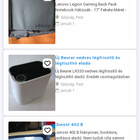
Lenovo Legion Gaming Back Pack
Notebook Hátizsák - 17" Fekete Méret -
40x35x12 cm Állítható hevederek, fekete-
Sülysáp, Pest
sötétszürke kivitel. Esetleg átvehető
január 1
Budapesten is, egyeztetett helyszínen. 20-
213-7510
Új Beurer nedves légfrissítő és
légtisztító eladó
Új Beurer LR330 nedves légfrissítő és
légtisztító eladó. Eredeti csomagolásban.
Magyar nyelvű használati útmutató
Sülysáp, Pest
mellékelve. Ingyenesen átvehető
január 1
egyeztetett budapesti helyszínen. -
Tisztítja és párásítja a szoba levegőjét,
hideg párologtatással - A levegőből
kiszűri a szennyeződéseket, házi port, ...
Junost 402 B
Junost 402 B hiányosan, bontásra,
javításra eladó. Nem tudok róla semmi