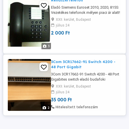
Rendszertelefon
Eladó Siemens Euroset 2010, 2020, 815S
Vezetékes telefonok mélyen piaci ár alatt!
2000.- +áfa /db áron!
XXII. kerület, Budapest
július 24
2 000 Ft
3
3Com 3CR17662-91 Switch 4200 -
48 Port Gigabit
3Com 3CR17662-91 Switch 4200 - 48 Port
Gigabites switch eladó budafoki
raktárunkból. Az eszköz biztosítja a
XXII. kerület, Budapest
vezetéksebességű teljesítményt minden
július 24
porton, és támogatja a VLAN-okat, QoS
35 000 Ft
funkciókat és link aggregation-t. Portok
és Kapcsolódási Lehetőségek: - 48
Hitelesített telefonszám
2
Gigabit Ethernet port Hálózati Funkciók: -
...