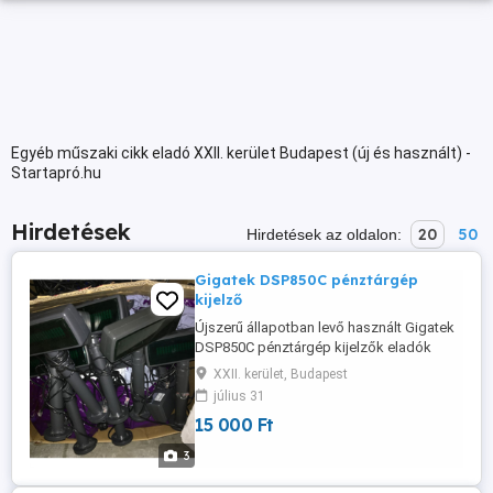
Egyéb műszaki cikk eladó XXII. kerület Budapest (új és használt) -
Startapró.hu
Hirdetések
20
50
Hirdetések az oldalon:
Gigatek DSP850C pénztárgép
kijelző
Újszerű állapotban levő használt Gigatek
DSP850C pénztárgép kijelzők eladók
baráti áron! Ár: 15.000.- +áfa Egyeztetett
XXII. kerület, Budapest
időpontban megtekinthetők! Sokféle
július 31
bútor, (irodabútor, szállodabútor,
15 000 Ft
vendéglátó, panzió, vadászház komplett
szoba berendezés) is van raktáron,
3
Kövess minket a
facebook.com/spidersalesgroup ...