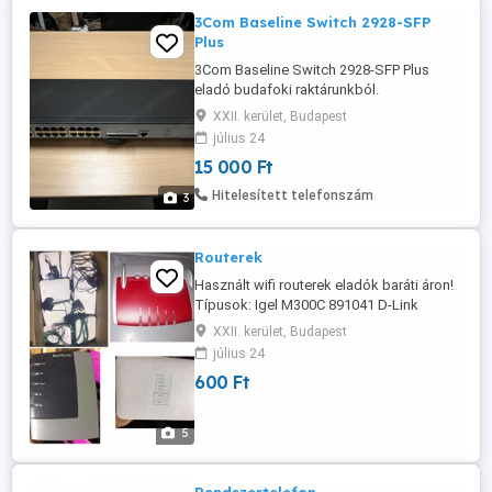
3Com Baseline Switch 2928-SFP
Plus
3Com Baseline Switch 2928-SFP Plus
eladó budafoki raktárunkból.
Személyesen megtekinthető,
XXII. kerület, Budapest
érdeklődjenek bizalommal: Nézze meg a
július 24
többi hirdetésünket is! Sokféle bútor
15 000 Ft
(irodabútor, szállodabútor, vendéglátó
berendezés) is van raktáron! Közösségi
Hitelesített telefonszám
3
oldalunk: oldalon! Honlapunk: A 3Com
Baseline Switch ...
Routerek
Használt wifi routerek eladók baráti áron!
Típusok: Igel M300C 891041 D-Link
DSL360R Cisco Meraki MR18 Fritz Boksz
XXII. kerület, Budapest
Wlan7390 Fritz AVM01026 Tkom
július 24
Speedport W724V Type Ci Ár: 600.- +áfa-
600 Ft
tól 15.000.- +áfa-ig
5