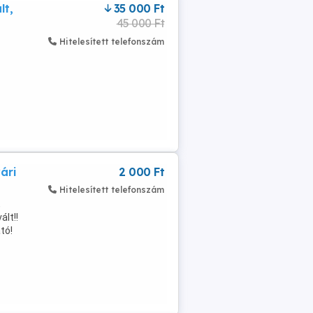
lt,
35 000 Ft
45 000 Ft
Hitelesített telefonszám
ári
2 000 Ft
Hitelesített telefonszám
,
ált!!
tó!