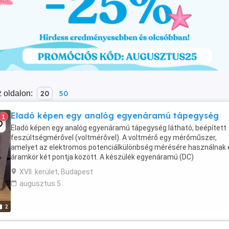
 oldalon:
20
50
Eladó képen egy analóg egyenáramú tápegység
1
Eladó képen egy analóg egyenáramú tápegység látható, beépített
feszültségmérővel (voltmérővel). A voltmérő egy mérőműszer,
amelyet az elektromos potenciálkülönbség mérésére használnak 
áramkör két pontja között. A készülék egyenáramú (DC)
tápegységként funkcionál. A mérőműszer "V" betűvel ...
XVII. kerület, Budapest
augusztus 5
2