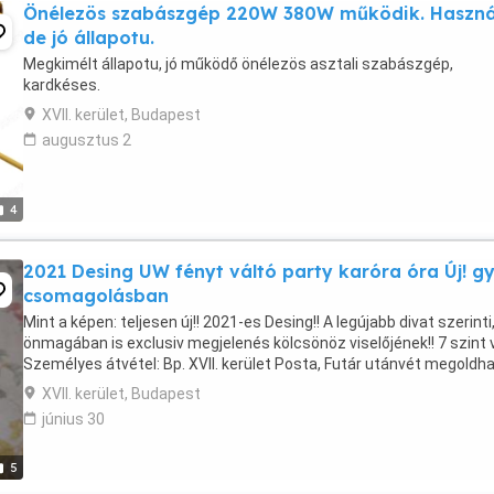
Önélezös szabászgép 220W 380W működik. Haszná
de jó állapotu.
Megkimélt állapotu, jó működő önélezös asztali szabászgép,
kardkéses.
XVII. kerület, Budapest
augusztus 2
4
2021 Desing UW fényt váltó party karóra óra Új! gy
csomagolásban
Mint a képen: teljesen új!! 2021-es Desing!! A legújabb divat szerinti
önmagában is exclusiv megjelenés kölcsönöz viselőjének!! 7 szint v
Személyes átvétel: Bp. XVII. kerület Posta, Futár utánvét megoldha
XVII. kerület, Budapest
június 30
5