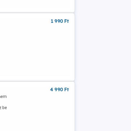
1 990 Ft
4 990 Ft
 nem
z be