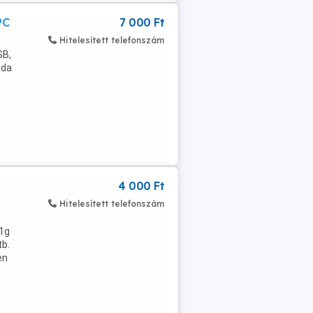
PC
7 000 Ft
Hitelesített telefonszám
SB,
nda
4 000 Ft
Hitelesített telefonszám
01g
tb.
en