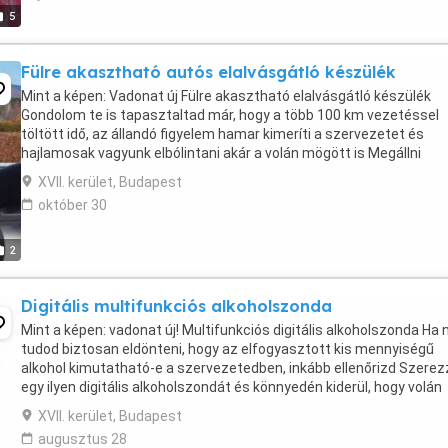
5
Fülre akasztható autós elalvásgátló készülék
Mint a képen: Vadonat új Fülre akasztható elalvásgátló készülék
Gondolom te is tapasztaltad már, hogy a több 100 km vezetéssel
töltött idő, az állandó figyelem hamar kimeríti a szervezetet és
hajlamosak vagyunk elbólintani akár a volán mögött is Megállni
természetesen nem akarsz, hogy hamar hazaérjen ...
XVII. kerület, Budapest
október 30
2
Digitális multifunkciós alkoholszonda
Mint a képen: vadonat új! Multifunkciós digitális alkoholszonda Ha
tudod biztosan eldönteni, hogy az elfogyasztott kis mennyiségű
alkohol kimutatható-e a szervezetedben, inkább ellenőrizd Szerez
egy ilyen digitális alkoholszondát és könnyedén kiderül, hogy volán
mögé ülhetsz-e Az ittas vezetés ...
XVII. kerület, Budapest
augusztus 28