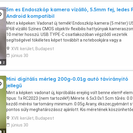
5m es Endoszkóp kamera vízálló, 5.5mm fej, ledes 
Android kompatibil
Mint a képeken: Vadonat új temék! Endoszkóp kamera (5 méter) U
IP68 vízálló Színes CMOS objektív flexibilis hattyúnyak kameraszo
10 méter hosszú. USB TYPE-C csatlakozóban végződő vezeték
segítségével tökéletes képet továbbít a notebookjára vagy a
számítógépére. A kamerafej és a szonda IP67 vízálló. ...
XVII. kerület, Budapest
június 30
2
Mini digitális mérleg 200g-0.01g autó távirányitó
jellegű
Mint a képken: vadonat új, kipróbálás erejéig volt benne elem!! elem
tipus: 1x RC2023 (nem tartozék!!) Mérete: 6.5x3.0x1.5cm tűrés: 0.
kezdő mérési tartomány minimum :0.05g Arany, ékszer,gyémánt s
pontos súly meghatározásoz ajánlott. Kis méretének köszönhető
mindig zsebben lehet, kulcstartóként ...
XVII. kerület, Budapest
június 30
3