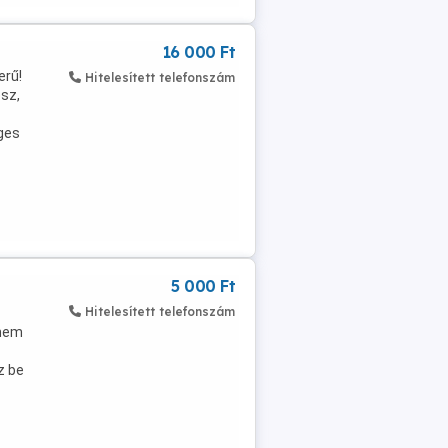
16 000 Ft
erű!
Hitelesített telefonszám
esz,
eges
5 000 Ft
Hitelesített telefonszám
 nem
z be