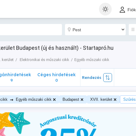
nhirdetések
Céges hirdetések
Rendezés
Fió
9
0
erület Budapest (új és használt) - Startapró.hu
. kerület
Elektronikai és műszaki cikk
Egyéb műszaki cikk
ánhirdetések
Céges hirdetések
Rendezés
9
0
→
 cikk
Egyéb műszaki cikk
Budapest
XVII. kerület
Szűrési