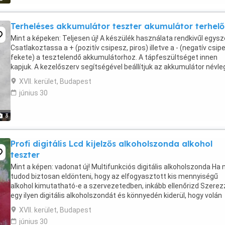
Terheléses akkumulátor teszter akumulátor terhelő
Mint a képeken: Teljesen új! A készülék használata rendkivűl egysz
Csatlakoztassa a + (pozitív csipesz, piros) illetve a - (negatív csip
fekete) a tesztelendő akkumulátorhoz. A tápfeszültséget innen
kapjuk. A kezelőszerv segítségével beállítjuk az akkumulátor névl
Ah illetve indító A adatait, ...
XVII. kerület, Budapest
június 30
3
Profi digitális Lcd kijelzős alkoholszonda alkohol
teszter
Mint a képen: vadonat új! Multifunkciós digitális alkoholszonda Ha
tudod biztosan eldönteni, hogy az elfogyasztott kis mennyiségű
alkohol kimutatható-e a szervezetedben, inkább ellenőrizd Szerez
egy ilyen digitális alkoholszondát és könnyedén kiderül, hogy volán
mögé ülhetsz-e Az ittas vezetés ...
XVII. kerület, Budapest
június 30