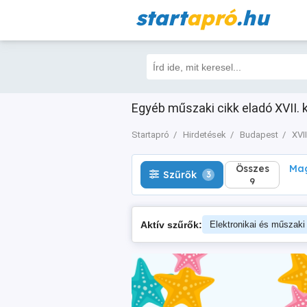
start
apró
.hu
Összes
Magá
Szűrők
3
9
Egyéb műszaki cikk eladó XVII. k
Startapró
Hirdetések
Budapest
XVII
Összes
Mag
Szűrők
3
9
Aktív szűrők:
Elektronikai és műszaki