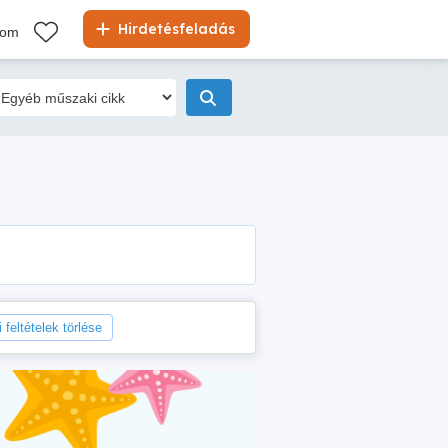
Hirdetésfeladás
kom
 feltételek törlése