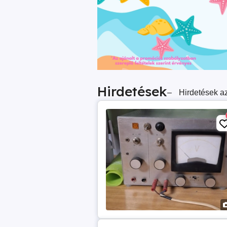
Hirdetések
–
Hirdetések az