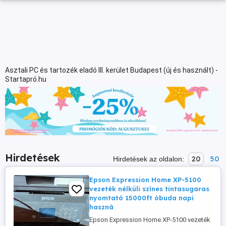
Asztali PC és tartozék eladó III. kerület Budapest (új és használt) -
Startapró.hu
Hirdetések
20
50
Hirdetések az oldalon:
Epson Expression Home XP-5100
vezeték nélküli színes tintasugaras
nyomtató 15000ft óbuda napi
haszná
Epson Expression Home XP-5100 vezeték