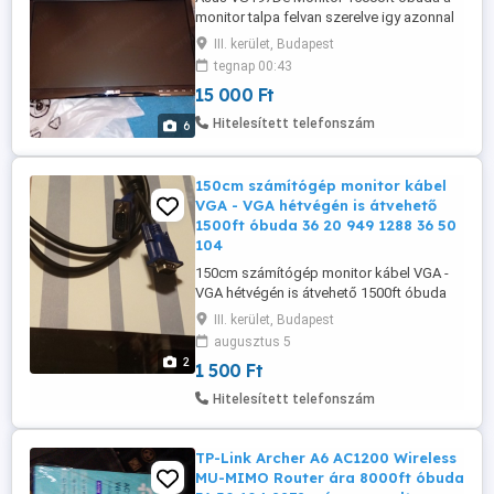
monitor talpa felvan szerelve igy azonnal
használatba is vehető személyesen
III. kerület, Budapest
óbudán lakcimemen vagy előre fizetés
tegnap 00:43
után mpl csomagautomatába +5000ft
15 000 Ft
36501048272 18.5-os LED monitor,
felbontás: 1366 768 pixel, 5ms válaszidő,
Hitelesített telefonszám
6
200cd m2 fényerőm, 16:9 Wide képarány,
kontraszt ...
150cm számítógép monitor kábel
VGA - VGA hétvégén is átvehető
1500ft óbuda 36 20 949 1288 36 50
104
150cm számítógép monitor kábel VGA -
VGA hétvégén is átvehető 1500ft óbuda
36 20 949 1288 36 50 104 8272 posta
III. kerület, Budapest
kizárolag előre fizetés után mpl
augusztus 5
csomagautomata +1500ft
2
1 500 Ft
Hitelesített telefonszám
TP-Link Archer A6 AC1200 Wireless
MU-MIMO Router ára 8000ft óbuda