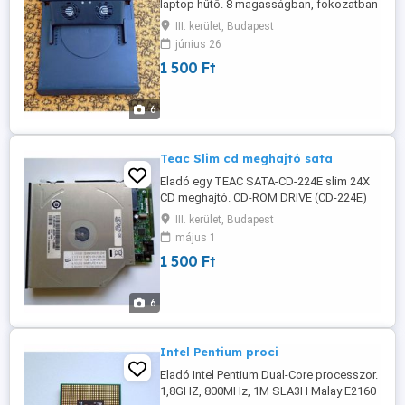
laptop hűtő. 8 magasságban, fokozatban
állítható. Méret: 28x26cm Kábelhossz:
III. kerület, Budapest
75cm Átvétel csak személyesen a
június 26
lakcímemen,Óbuda 3. ker.
1 500 Ft
6
Teac Slim cd meghajtó sata
Eladó egy TEAC SATA-CD-224E slim 24X
CD meghajtó. CD-ROM DRIVE (CD-224E)
128x12,7x129,4mm Laptopokba is jó!
III. kerület, Budapest
Made in Indonesia Átvétel csak
május 1
személyesen a lakcímemen,Óbuda 3. ker.
1 500 Ft
6
Intel Pentium proci
Eladó Intel Pentium Dual-Core processzor.
1,8GHZ, 800MHz, 1M SLA3H Malay E2160