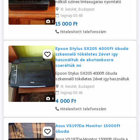
nélküli színes tintasugaras nyomtató
15000ft óbuda napi használatba
III. kerület, Budapest
tökéletesen müködik vezetékeket adom
tegnap 00:48
hozzá személyesen óbudán lakcimemen
2
15 000 Ft
vagy előre fizetés után mpl háztól házig
+6000ft banánosba csomagolva 36 50
Hitelesített telefonszám
104 8272 36 20 949 1288 Ez a kompakt és
stílusos ...
Epson Stylus SX205 4000ft óbuda
szkennelő tökéletes 2évet igy
használtuk de ekotankosra
cseréltük mi
Epson Stylus SX205 4000ft óbuda
szkennelő tökéletes 2évet igy használtuk
de ekotankosra cseréltük mivel azért
III. kerület, Budapest
időnként szeretnék nyomtatni is vele
tegnap 00:46
lapadagoló nagyon nehezen müködik
6
4 000 Ft
javításra szorul igy alkatrésznek
hozzáértőnek javításra javaslom
Hitelesített telefonszám
személyes átvétel óbudán lakcimemen
posta kizárolag előre ...
Asus VS197De Monitor 15000ft
óbuda
Asus VS197De Monitor 15000ft óbuda a