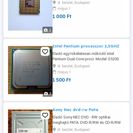
Átvétel személyesen a
III. kerület, Budapest
lakcímemen,óbuda, 3. ker.
május 1
1 000 Ft
2
Intel Pentium processzor 2,5GHZ
Eladó egy tökéletesen működő Intel
Pentium Dual-Core proci. Model: E5200
2,5GHZ Átvétel csak személyesen a
III. kerület, Budapest
lakcímemen,Óbuda 3. ker.
május 1
1 500 Ft
3
Sony Nec dvd-rw Pata
Eladó Sony NEC DVD - RW optikai
meghajtó PATA. DVD-R/RW és CD-R/RW
Model: ND-4571A Made in Malaysia
III. kerület, Budapest