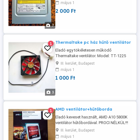
Átvétel személyesen a lakcímemen,Óbuda
május 1
3. ker.
2 000 Ft
7
Thermaltake pc ház hűtő ventilátor
1
Eladó egy tökéletesen működő
Thermaltake ventilátor. Model: TT-1225
DC 12V 0,80AMP A2492 Turbo ház hűtő
III. kerület, Budapest
12cm 78cm hosszú kábellel Átvehető
május 1
személyesen a lakcímemen,Óbuda 3. ker.
1 000 Ft
3
AMD ventilátor+hűtőborda
1
Eladó keveset használt, AMD A10 5800K
ventilátor hűtőbordával. PROCI NÉLKÜL!!!
Átvétel személyesen a lakcímemen,Óbuda
III. kerület, Budapest
3. ker.
május 1