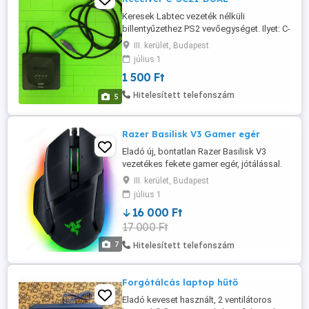
Keresek Labtec vezeték nélküli
billentyűzethez PS2 vevőegységet. Ilyet: C-
SC21-Dual Lehetőleg Budapesti
III. kerület, Budapest
személyes átvétellel.
július 1
1 500 Ft
Hitelesített telefonszám
5
Razer Basilisk V3 Gamer egér
Eladó új, bontatlan Razer Basilisk V3
vezetékes fekete gamer egér, jótálással.
Tulajdonságok: Kialakítás: Jobbkezes
III. kerület, Budapest
Kapcsolódás: Vezetékes - Razer
július 1
Speedflex kábel Kábel: Razer Speedflex
16 000 Ft
kábel RGB világítás: Razer Chroma RGB
17 000 Ft
Érzékelő: Optikai Maximális érzékenység
(DPI): 26000 Maximális sebesség ...
7
Hitelesített telefonszám
Forgótálcás laptop hűtő
Eladó keveset használt, 2 ventilátoros