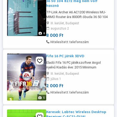
36 50 104 8272 még nem volt
haszná
TP-Link Archer A6 AC1200 Wireless MU-
MIMO Router ára 8000ft óbuda 36 50 104
8272 még nem volt használva Egyidejű 2.4
III. kerület, Budapest
GHz-es 300 Mbps és 5 GHz-es 867 Mbps-
augusztus 2
os összeköttetés a teljes elérhető
6
8 000 Ft
sávszélesség 1200 Mbps-ig 4 darab
külső antenna és egy darab belső antenna
Hitelesített telefonszám
stabil vezeték nélküli kapcsolatot és ...
Fifa 16 PC játék 3DVD
Eladó Fifa 16 PC játékszoftver Angol
nyelvű Kiadás éve: 2015 Minimum
gépigény OS Windows 7 64-bit /
III. kerület, Budapest
Windows 8 64-bit / Windows 8.1 64-bit
július 1
CPU Intel Core i3-2100, 3.1GHz Memória 4
2 000 Ft
GB HDD 15 GB VGA AMD Radeon HD 5770
| NVIDIA GTX 650 DirectX DirectX 11
Hitelesített telefonszám
Ajánlott gépigény OS Windows 7 64-bit /
5
Windows ...
Keresek: Labtec Wireless Desktop
Receiver C-SC21-DUAL