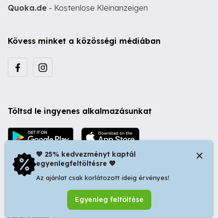
Quoka.de
- Kostenlose Kleinanzeigen
Kövess minket a közösségi médiában
Töltsd le ingyenes alkalmazásunkat
💖 25% kedvezményt kaptál
egyenlegfeltöltésre 💖
Az ajánlat csak korlátozott ideig érvényes!
© 2026 Startapró S.R.L. | Bulevardul Dacia nr 34, Oradea
Egyenleg feltöltése
410346, Romania | Tax ID: RO44483373 -
Ingyenes
Apróhirdetés