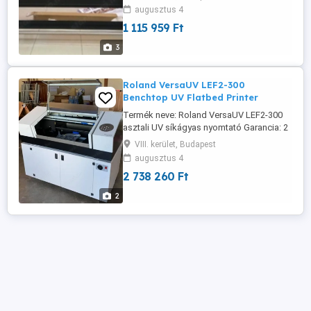
garanciával rendelkezik. WhatsApp: és
augusztus 4
+16122204201
1 115 959 Ft
3
Roland VersaUV LEF2-300
Benchtop UV Flatbed Printer
Termék neve: Roland VersaUV LEF2-300
asztali UV síkágyas nyomtató Garancia: 2
év garancia. Ár: 8 100,00 USD Minimális
VIII. kerület, Budapest
rendelési mennyiség: 1 WhatsApp: és
augusztus 4
+16122204201
2 738 260 Ft
2