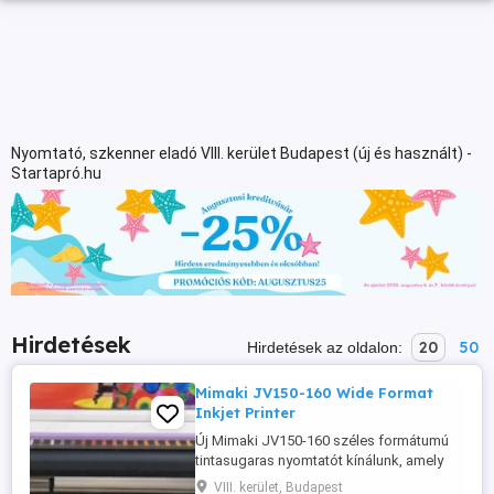
Nyomtató, szkenner eladó VIII. kerület Budapest (új és használt) -
Startapró.hu
Hirdetések
20
50
Hirdetések az oldalon:
Mimaki JV150-160 Wide Format
Inkjet Printer
Új Mimaki JV150-160 széles formátumú
tintasugaras nyomtatót kínálunk, amely
eredeti, gyárilag lezárt, hiteles és 2 év
VIII. kerület, Budapest