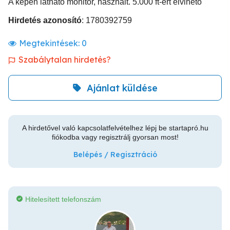
A képen látható monitor, használt. 5.000 ft-ért elvihető
Hirdetés azonosító
: 1780392759
Megtekintések:
0
Szabálytalan hirdetés?
Ajánlat küldése
A hirdetővel való kapcsolatfelvételhez lépj be startapró.hu
fiókodba vagy regisztrálj gyorsan most!
Belépés / Regisztráció
Hitelesített telefonszám