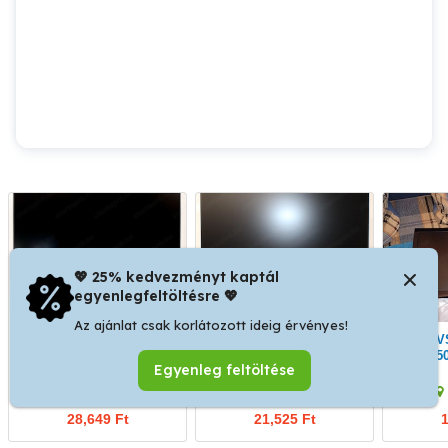
💖 25% kedvezményt kaptál
egyenlegfeltöltésre 💖
Az ajánlat csak korlátozott ideig érvényes!
Fujitsu B24-8 TE Pro
Monitor HP EliteDisplay
Asus VS197De Monitor
E223
15
Egyenleg feltöltése
XI. kerület
XI. kerület
28,649 Ft
21,525 Ft
1