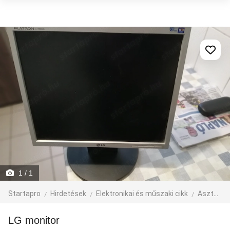
1
/ 1
Startapro
Hirdetések
Elektronikai és műszaki cikk
Asztali PC és tartozék
LG monitor