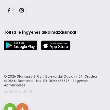
Töltsd le ingyenes alkalmazásunkat
© 2026 Startapró S.R.L. | Bulevardul Dacia nr 34, Oradea
410346, Romania | Tax ID: RO44483373 -
Ingyenes
Apróhirdetés
26.08.06.2dd7428