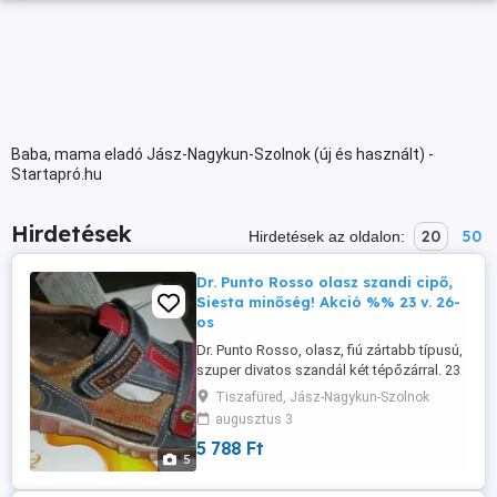
Baba, mama eladó Jász-Nagykun-Szolnok (új és használt) -
Startapró.hu
Hirdetések
20
50
Hirdetések az oldalon:
Dr. Punto Rosso olasz szandi cipő,
Siesta minőség! Akció %% 23 v. 26-
os
Dr. Punto Rosso, olasz, fiú zártabb típusú,
szuper divatos szandál két tépőzárral. 23
-as méret (van egy 26-os is) Siesta
Tiszafüred, Jász-Nagykun-Szolnok
minőség, nagyon kedvező áron!
augusztus 3
KIHAGYHATATLAN LEHETŐSÉG; ALKALMI
5 788 Ft
ÁRON! %%%%%% Fiú szandál két
5
tépőzárral, kék és barna színkombináció.
Ezek a Dr. Punto Rosso termékek