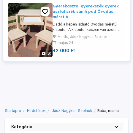
szilikonos talpbetéttel ...
Gyerekasztal gyerekszék gyerek
asztal szék sámli pad Óvodás
méret A
Eladó a képen látható Óvodás méretű
kisbútor. A kisbútor készen van azonnal
tudom postázni. Ha kézhezvételkor úgy
Martfu, Jász-Nagykun-Szolnok
gondolja, hogy a termék nem felel meg az
május 24
Ön minőségi elvárásainak, akkor küldje
42 000 Ft
vissza a kisbútort és én visszafizetem az
10
árát. Ezt azért mondom, hogy lássa, nem
zsákbamacskát árulok! Eladó ...
Startapró
Hirdetések
Jász-Nagykun-Szolnok
Baba, mama
Kategória