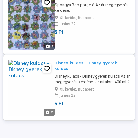
Spongya Bob pörgető Az ár megegyezés
kérdése.
XI. kerület, Budapest
június 22
5 Ft
3
Disney kulacs - Disney gyerek
kulacs
Disney kulacs - Disney gyerek kulacs Az ár
megegyezés kérdése. Űrtartalom 400 ml #
Disney gyerek kulacs # Disney mesés
XI. kerület, Budapest
kulacs
június 22
5 Ft
2