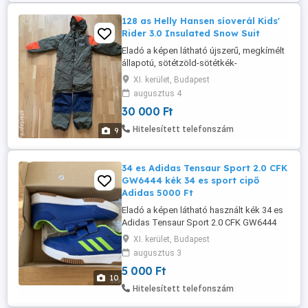
egyeztetett időpontban ...
128 as Helly Hansen síoverál Kids'
Rider 3.0 Insulated Snow Suit
Eladó a képen látható újszerű, megkímélt
állapotú, sötétzöld-sötétkék-
narancssárga Helly Hansen Raider 128-as
XI. kerület, Budapest
síoverál, overál. - 17000 mm vízálló - 700 g
augusztus 4
a teljes súlya - Primaloft Black Eco 133g
30 000 Ft
bélés - Szélálló, megfelelően szellőzik is -
2 db bezippzározható zseb -
Hitelesített telefonszám
9
Lepatentolható kapucni - Patenttal ...
34 es Adidas Tensaur Sport 2.0 CFK
GW6444 kék 34 es sport cipő
Adidas 5000 Ft
Eladó a képen látható használt kék 34 es
Adidas Tensaur Sport 2.0 CFK GW6444
kék 34 es sport cipő Adidas. cikkszáma:
XI. kerület, Budapest
GW6444 . Az ára 5000 Ft. A cipő sarkára rá
augusztus 3
van írva a gyermekünk neve és sajnos nem
5 000 Ft
sikerült semmivel lemosni róla. A
10
termékeim között megtalálható több
Hitelesített telefonszám
kinőtt foci cipő és utcai cipő. ...