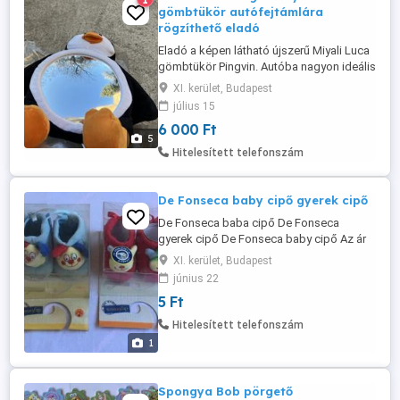
gömbtükör autófejtámlára
rögzíthető eladó
Eladó a képen látható újszerű Miyali Luca
gömbtükör Pingvin. Autóba nagyon ideális
a gyerkőcnek nagyon jó kis játék volt + az
XI. kerület, Budapest
autó belső tükréből látható volt.
július 15
Budapesten személyesen átvehető a
6 000 Ft
XII.kerületben Széchenyi hegyen szinte
5
bármikor (időnként pesti oldal is
Hitelesített telefonszám
megoldható) illetve csomagként is ...
De Fonseca baby cipő gyerek cipő
De Fonseca baba cipő De Fonseca
gyerek cipő De Fonseca baby cipő Az ár
megegyezés kérdése. Nem használt,
XI. kerület, Budapest
eredeti dobozában.
június 22
5 Ft
Hitelesített telefonszám
1
Spongya Bob pörgető