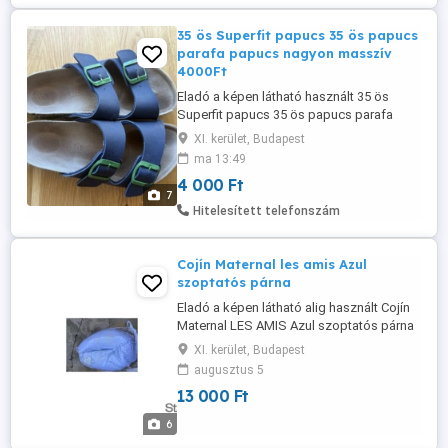
35 ös Superfit papucs 35 ös papucs
parafa papucs nagyon masszív
4000Ft
Eladó a képen látható használt 35 ös
Superfit papucs 35 ös papucs parafa
papucs nagyon masszív. Az ára 4000 Ft. A
XI. kerület, Budapest
jobb papucs bal felén van egy kis
ma 13:49
anyaghiba, de a használatot ez nem
4 000 Ft
befolyásolja csak optikai hiba.
7
Termékeim között megtalálható több
Hitelesített telefonszám
kinőtt foci cipő és utcai cipő. Foci cipő,
gyerek ...
Cojín Maternal les amis Azul
szoptatós párna
Eladó a képen látható alig használt Cojín
Maternal LES AMIS Azul szoptatós párna
premium kategória nem
XI. kerület, Budapest
összetévesztendő a pár ezer forintos
augusztus 5
olcsó párnákkal. Új ára 21.900Ft volt.
13 000 Ft
szoptatós párna szoptatos párna
Budapesten személyesen átvehető a
6
XII.kerületben Farkasréten előre