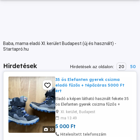
Baba, mama eladó XI. kerület Budapest (új és használt) -
Startapró.hu
Hirdetések
20
50
Hirdetések az oldalon:
35 ös Elefanten gyerek csizma
eladó fűzős + tépőzáras 5000 Ft
ért
Eladó a képen látható használt fekete 35
ös Elefanten gyerek csizma fűzős +
tépőzáras. Az ára 5000 Ft. A termékeim
XI. kerület, Budapest
között megtalálható több kinőtt foci cipő
ma 13:49
és utcai cipő. Foci cipő, gyerek foci cipő,
5 000 Ft
futball cipő. focicipő, gyerek foci cipő, 35
10
ös csizma, 35 csizma. Budapesten
Hitelesített telefonszám
személyesen azonnal átvehető ...