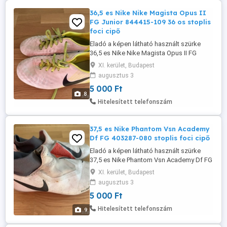
36,5 es Nike Nike Magista Opus II
FG Junior 844415-109 36 os stoplis
foci cipő
Eladó a képen látható használt szürke
36,5 es Nike Nike Magista Opus II FG
Junior 844415-109 stoplis cipő. Az ára
XI. kerület, Budapest
5000 Ft. 36 os foci cipő, 36 os stoplis foci
augusztus 3
cipő. A termékeim között megtalálható
5 000 Ft
több kinőtt foci cipő és utcai cipő. Foci
8
cipő, gyerek foci cipő, futball cipő.
Hitelesített telefonszám
focicipő, gyerek foci cipő, ...
37,5 es Nike Phantom Vsn Academy
Df FG 403287-080 stoplis foci cipő
Eladó a képen látható használt szürke
37,5 es Nike Phantom Vsn Academy Df FG
403287-080 stoplis foci cipő. Az ára 5000
XI. kerület, Budapest
Ft. 37 es stoplis foci cipő. A termékeim
augusztus 3
között megtalálható több kinőtt foci cipő
5 000 Ft
és utcai cipő. Foci cipő, gyerek foci cipő,
futball cipő. focicipő, gyerek foci cipő, 37
Hitelesített telefonszám
9
es foci cipő. ...