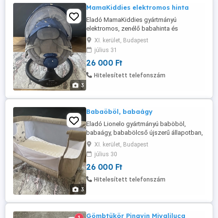
MamaKiddies elektromos hinta
Eladó MamaKiddies gyártmányú
elektromos, zenélő babahinta és
pihenőszék távirányítóval, dobozzal,
XI. kerület, Budapest
papírokkal együtt.
július 31
26 000 Ft
Hitelesített telefonszám
3
Babaöböl, babaágy
Eladó Lionelo gyártmányú baböböl,
babaágy, bababölcső újszerű állapotban,
számlával, dobozzal együtt.
XI. kerület, Budapest
július 30
26 000 Ft
Hitelesített telefonszám
3
Gömbtükör Pingvin Miyaliluca
1