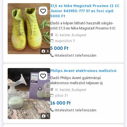
37,5 es Nike MagistaX Proximo II IC
Junior 843955-777 37 es foci cipő
5000 Ft
Eladó a képen látható használt sárgás-
zöld 37,5 es Nike MagistaX Proximo II IC
Junior sima talpú foci cipő 843955-777.
XI. kerület, Budapest
Az ára 5000 Ft. A termékeim között
augusztus 3
megtalálható több kinőtt foci cipő és
5 000 Ft
utcai cipő. Foci cipő, gyerek foci cipő,
8
futball cipő. focicipő, gyerek foci cipő, 37
Hitelesített telefonszám
es foci cipő. Budapesten ...
Philips Avent elektromos mellszívó
Eladó Philips Avent gyártmányú
elektromos mellszívó teljesen új
állapotban dobozzal, papírokkal együtt
XI. kerület, Budapest
július 31
16 000 Ft
Hitelesített telefonszám
1