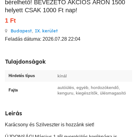
bérelhető! BEVEZETŐ AKCIÓS ÁRON 1500
helyett CSAK 1000 Ft nap!
1
Ft
Budapest
,
IX. kerület
Feladás dátuma: 2026.07.28 22:04
Tulajdonságok
Hirdetés típus
kínál
autóülés, egyéb, hordozókendő,
Fajta
kenguru, kiegészítők, ülésmagasító
Leírás
Karácsony és Szilveszter is hozzánk siet!
ÚJDONSÁG! Március 1-től gyerekülés kerékpárra is