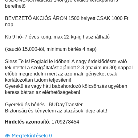
bérelhető
BEVEZETŐ AKCIÓS ÁRON 1500 helyett CSAK 1000 Ft
nap
Kb 9 hó- 7 éves korig, max 22 kg-ig használható
(kaució 15.000-től, minimum bérlés 4 nap)
Siess Te is! Foglald le időben! A nagy érdeklődésre való
tekintettel a szolgáltatást ajánlott 2-3 (maximum 30) nappal
előbb megrendelni mert az azonnali igényeket csak
korlátozottan tudom teljesíteni!
Gyerekülés vagy háti babahordozó kölcsönzés ügyében
keress bátran az elérhetőségeken!
Gyerekülés bérlés - BUDayTransfer
Biztonság és kényelem az utazások ideje alatt!
Hirdetés azonosító
: 1709278454
Megtekintések:
0