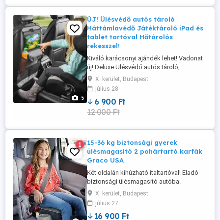
ÚJ! Ülésvédő autós tároló
Háttámlavédő Játéktároló iPad és
tablet tartóval Hőtárolós
rekesszel!
Kiváló karácsonyi ajándék lehet! Vadonat
új! Deluxe Ülésvédő autós tároló,
háttámlavédő és rendező a sofőr és az
X. kerület, Budapest
anyósülés háttámláját védi a
július 28
koszolódástól, gyermeke sáros cipőjétől,
5
6 900 Ft
karcolásoktól, rugdosódó lábaktól és
12 000 Ft
esetleges sérülésektől. Rögzíthető:
gépkocsi első üléseinek háttámlájára.
Rögzítése ...
15-36 kg biztonsági gyerek
1
ülésmagasító 2 pohártartó karfák
Graco USA
Két oldalán kihúzható italtartóval! Eladó
biztonsági ülésmagasító autóba.
Elsősorban autóba való de otthon
X. kerület, Budapest
asztalhoz vagy moziban vagy egyéb
július 27
helyeken is használható. Új állapotú,
16 900 Ft
hibátlan, tiszta! Akár azonnal használható!