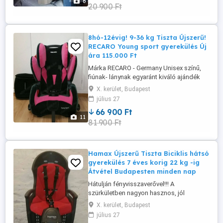
6
20 900 Ft
Nem koszos, nem szakadt! Magas-
széles kivitelű, kényelmes- karfás!
Rögzítés ...
8hó-12évig! 9-36 kg Tiszta Újszerű!
RECARO Young sport gyerekülés Új
ára 115.000 Ft
Márka RECARO - Germany Unisex színű,
fiúnak- lánynak egyaránt kiváló ajándék
lehet pl karácsonyra - születésnapra stb...
X. kerület, Budapest
Hibátlanul működik minden alkatrésze és
július 27
funkciója ! Újszerű tiszta állapotban! Nem
66 900 Ft
koszos, nem szakadt, nincs letörve róla
11
81 900 Ft
semmi... Szükítő párnával együtt! Bolti új
ára 115.000 ...
Hamax Újszerű Tiszta Biciklis hátsó
gyerekülés 7 éves korig 22 kg -ig
Átvétel Budapesten minden nap
Hátulján fényvisszaverővel!!! A
szürkületben nagyon hasznos, jól
lathatóak lesztek a forgalomban! * Átvétel
X. kerület, Budapest
Budapesten minden nap! Segítek
július 27
felszerelni és megmutatom, hogy