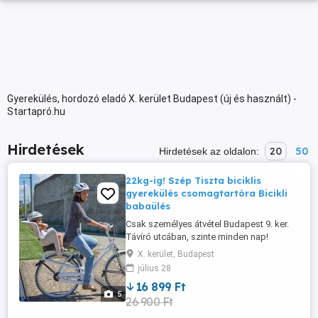
Gyerekülés, hordozó eladó X. kerület Budapest (új és használt) -
Startapró.hu
Hirdetések
20
50
Hirdetések az oldalon:
22kg-ig! Szép Tiszta biciklis
gyerekülés csomagtartóra Bicikli
babaülés
Csak személyes átvétel Budapest 9. ker.
Távíró utcában, szinte minden nap!
Szállítás nem lehetséges! * Eladó a
X. kerület, Budapest
kerékpár csomagtartójára rögzíthető
július 28
hátsó bicikliülés. Teljesen komplett szett,
16 899 Ft
felszereléshez minden alkatrésze
5
26 900 Ft
megvan. Segítek felszerelni ha elhozod a
bringád! * Szép, újszerű, hibátlan, ...