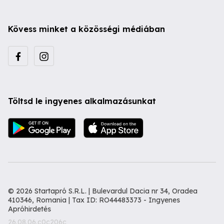
Kövess minket a közösségi médiában
Töltsd le ingyenes alkalmazásunkat
© 2026 Startapró S.R.L. | Bulevardul Dacia nr 34, Oradea
410346, Romania | Tax ID: RO44483373 -
Ingyenes
Apróhirdetés
26.08.06.c0c206c