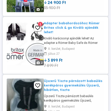
24 900 Ft
futarköltség! Foxpost nem lehetséges ! *
35 900 Ft
Új állapotú, hibátlan, tiszta! Akár azonnal
7
használható! Nem ...
Adapter babahordozóhoz Römer
1
Britax click & go Kiváló ajándék
lehet!
Kiváló karácsonyi ajándék lehet! Az
adapter a Römer Baby Safe és Römer
Baby Safe Plus II tipusú hordozható
X. kerület, Budapest
gyerekülésekhez való! Egy mozdulattal
július 27
csatlakoztathatja a gyermekülést a
3 899 Ft
BRITAX babakocsihoz, és átalakíthatja azt
2
7 899 Ft
egy rendkívül mobil utazási rendszerré. Az
adaptert először a gyermeküléshez ...
Újszerű Tiszta párnázott babaülés
kerékpáros gyermekülés Újszerű,
hibátlan, tiszta
Újszerű Tiszta párnázott babaülés
kerékpáros gyermekülés Újszerű,
hibátlan, tiszta! Akár azonnal használható!
X. kerület, Budapest
Bicikli csomagtartóra rögzíthető