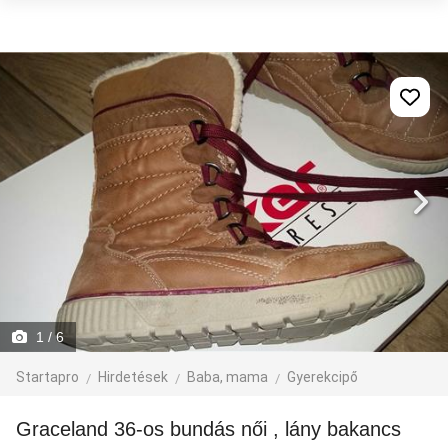
1
/ 6
Startapro
Hirdetések
Baba, mama
Gyerekcipő
Graceland 36-os bundás női , lány bakancs