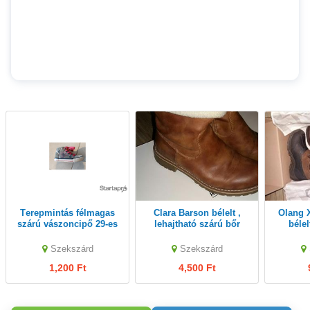
Terepmintás félmagas
Clara Barson bélelt ,
Olang X-Cursion 31-32
szárú vászoncipő 29-es
lehajtható szárú bőr
bélel
csizma 37-es
Szekszárd
Szekszárd
1,200 Ft
4,500 Ft