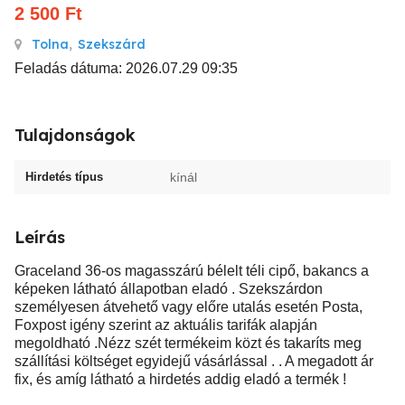
2 500
Ft
Tolna
,
Szekszárd
Feladás dátuma: 2026.07.29 09:35
Tulajdonságok
Hirdetés típus
kínál
Leírás
Graceland 36-os magasszárú bélelt téli cipő, bakancs a
képeken látható állapotban eladó . Szekszárdon
személyesen átvehető vagy előre utalás esetén Posta,
Foxpost igény szerint az aktuális tarifák alapján
megoldható .Nézz szét termékeim közt és takaríts meg
szállítási költséget egyidejű vásárlással . . A megadott ár
fix, és amíg látható a hirdetés addig eladó a termék !