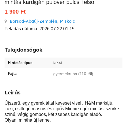
mintás kardigán pulóver pulcsi felső
1 900
Ft
Borsod-Abaúj-Zemplén
,
Miskolc
Feladás dátuma: 2026.07.22 01:15
Tulajdonságok
Hirdetés típus
kínál
Fajta
gyermekruha (110-től)
Leírás
Újszerű, egy gyerek által keveset viselt, H&M márkájú,
cuki, csillogó masnis és cipős Minnie egér mintás, szürke
színű, végig gombos, két zsebes kardigán eladó.
Olyan, mintha új lenne.