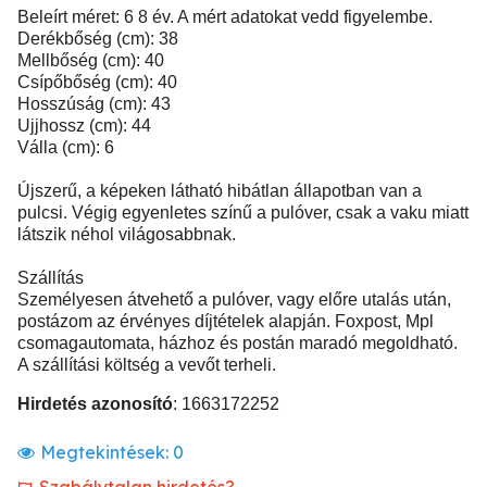
Beleírt méret: 6 8 év. A mért adatokat vedd figyelembe.
Derékbőség (cm): 38
Mellbőség (cm): 40
Csípőbőség (cm): 40
Hosszúság (cm): 43
Ujjhossz (cm): 44
Válla (cm): 6
Újszerű, a képeken látható hibátlan állapotban van a
pulcsi. Végig egyenletes színű a pulóver, csak a vaku miatt
látszik néhol világosabbnak.
Szállítás
Személyesen átvehető a pulóver, vagy előre utalás után,
postázom az érvényes díjtételek alapján. Foxpost, Mpl
csomagautomata, házhoz és postán maradó megoldható.
A szállítási költség a vevőt terheli.
Hirdetés azonosító
: 1663172252
Megtekintések:
0