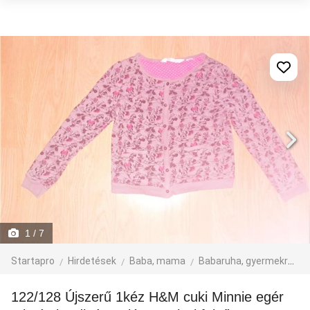
1
/ 7
Startapro
Hirdetések
Baba, mama
Babaruha, gyermekruha
122/128 Újszerű 1kéz H&M cuki Minnie egér