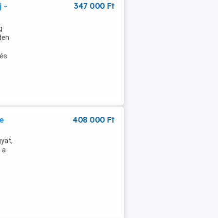
 -
347 000 Ft
g
den
 és
e
408 000 Ft
gyat,
 a