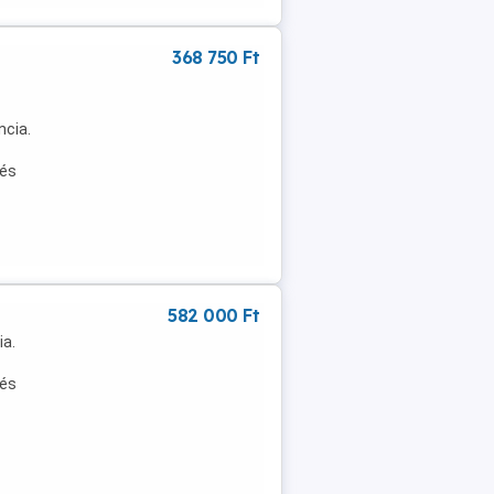
368 750 Ft
ncia.
 és
582 000 Ft
ia.
 és