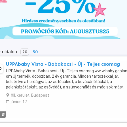
 oldalon:
20
50
UPPAbaby Vista - Babakocsi - Új - Teljes csomag
UPPAbaby Vista - Babakocsi - Új - Teljes csomag ww w.baby goplan
om Új termék, dobozban. 2 év garancia. Minden tartozékkal jár,
beleértve a hordágyat, az autósülést, a bevásárlótáskát, a
pelenkázótáskát, az esővédőt, a szúnyoghálót és még sok mást.
További részleteket itt talál, és megrendelheti ...
XII. kerület, Budapest
június 17
13