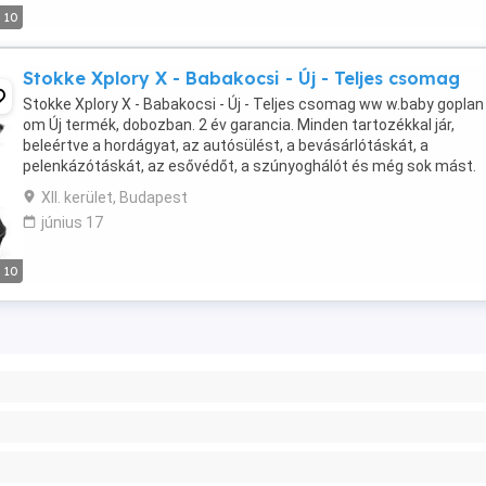
10
Stokke Xplory X - Babakocsi - Új - Teljes csomag
Stokke Xplory X - Babakocsi - Új - Teljes csomag ww w.baby goplan
om Új termék, dobozban. 2 év garancia. Minden tartozékkal jár,
beleértve a hordágyat, az autósülést, a bevásárlótáskát, a
pelenkázótáskát, az esővédőt, a szúnyoghálót és még sok mást.
További részleteket itt talál, és megrendelheti ...
XII. kerület, Budapest
június 17
10