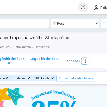
nhirdetések
Céges hirdetések
Rendezés
Fió
8
0
apest (új és használt) - Startapró.hu
 kerület
Baba, mama
Babakocsi
ánhirdetések
Céges hirdetések
Rendezés
8
0
csi
Budapest
XII. kerület
Szűrési feltételek törlése