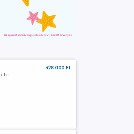
328 000 Ft
 et.c