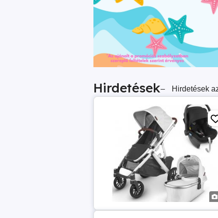
Hirdetések
–
Hirdetések az