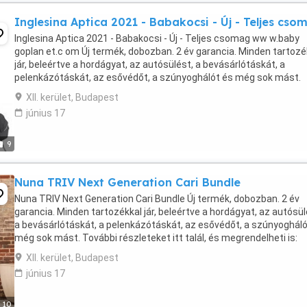
Inglesina Aptica 2021 - Babakocsi - Új - Teljes cso
Inglesina Aptica 2021 - Babakocsi - Új - Teljes csomag ww w.baby
goplan et.c om Új termék, dobozban. 2 év garancia. Minden tartozé
jár, beleértve a hordágyat, az autósülést, a bevásárlótáskát, a
pelenkázótáskát, az esővédőt, a szúnyoghálót és még sok mást.
További részleteket itt talál, és megrendelheti ...
XII. kerület, Budapest
június 17
9
Nuna TRIV Next Generation Cari Bundle
Nuna TRIV Next Generation Cari Bundle Új termék, dobozban. 2 év
garancia. Minden tartozékkal jár, beleértve a hordágyat, az autósül
a bevásárlótáskát, a pelenkázótáskát, az esővédőt, a szúnyogháló
még sok mást. További részleteket itt talál, és megrendelheti is:
Válasszon a babakocsik és ...
XII. kerület, Budapest
június 17
10