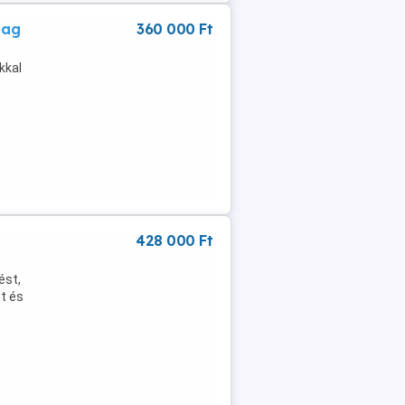
mag
360 000 Ft
kkal
428 000 Ft
ést,
t és