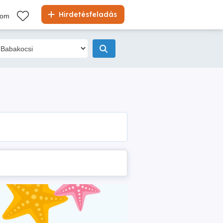
Hirdetésfeladás
kom