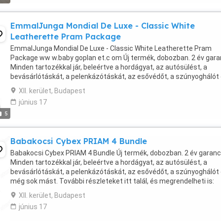
EmmalJunga Mondial De Luxe - Classic White
Leatherette Pram Package
EmmalJunga Mondial De Luxe - Classic White Leatherette Pram
Package ww w.baby goplan et.c om Új termék, dobozban. 2 év gara
Minden tartozékkal jár, beleértve a hordágyat, az autósülést, a
bevásárlótáskát, a pelenkázótáskát, az esővédőt, a szúnyoghálót
még sok mást. További részleteket itt talál, ...
XII. kerület, Budapest
június 17
5
Babakocsi Cybex PRIAM 4 Bundle
Babakocsi Cybex PRIAM 4 Bundle Új termék, dobozban. 2 év garanc
Minden tartozékkal jár, beleértve a hordágyat, az autósülést, a
bevásárlótáskát, a pelenkázótáskát, az esővédőt, a szúnyoghálót
még sok mást. További részleteket itt talál, és megrendelheti is:
Válasszon a babakocsik és utazási ...
XII. kerület, Budapest
június 17