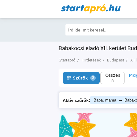
start
apró
.hu
Összes
Magá
Szűrők
3
8
Babakocsi eladó XII. kerület Bud
Startapró
Hirdetések
Budapest
XII.
Összes
Mag
Szűrők
3
8
→
Aktív szűrők:
Baba, mama
Babako