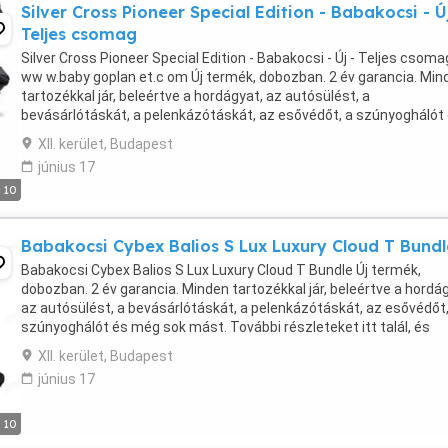
Silver Cross Pioneer Special Edition - Babakocsi - Új
Teljes csomag
Silver Cross Pioneer Special Edition - Babakocsi - Új - Teljes csoma
ww w.baby goplan et.c om Új termék, dobozban. 2 év garancia. Min
tartozékkal jár, beleértve a hordágyat, az autósülést, a
bevásárlótáskát, a pelenkázótáskát, az esővédőt, a szúnyoghálót
még sok mást. További részleteket itt ...
XII. kerület, Budapest
június 17
10
Babakocsi Cybex Balios S Lux Luxury Cloud T Bundl
Babakocsi Cybex Balios S Lux Luxury Cloud T Bundle Új termék,
dobozban. 2 év garancia. Minden tartozékkal jár, beleértve a hordá
az autósülést, a bevásárlótáskát, a pelenkázótáskát, az esővédőt,
szúnyoghálót és még sok mást. További részleteket itt talál, és
megrendelheti is: Válasszon a ...
XII. kerület, Budapest
június 17
10