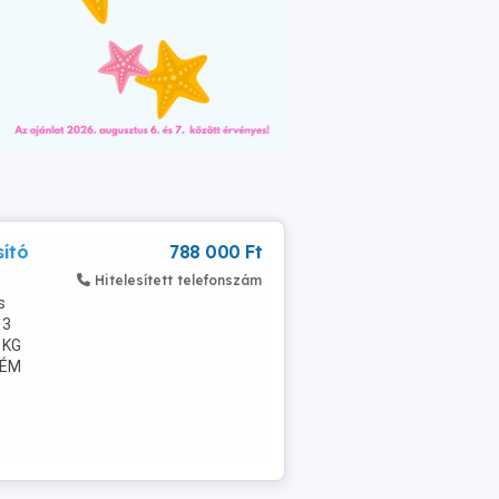
ító
788 000 Ft
Hitelesített telefonszám
s
 3
 KG
FÉM