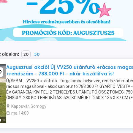
 oldalon:
20
50
Augusztusi akció! Új VV250 utánfutó +rácsos magas
+rendszám - 788.000 Ft - akár kiszállítva is!
Új SEBAL - VV250 utánfutó - forgalomba helyezve, rendszámmal é
rácsos magasítóval - akciósan bruttó 788.000 Ft GYÁRTÓ: VESTA -
ÉV GARANCIA! KIVITEL: 2 TENGELYES UTÁNFUTÓ ÖSSZTÖMEG: 750
ÖNSÚLY: 230 KG TEHERBÍRÁS: 520 KG MÉRET: 250 X 135 X 37 CM (
OLDALFALAS) NYITHATÓ HOMLOKFAL ÉS HÁTFAL Az ...
Kaposvár, Somogy
ma 14:08
8