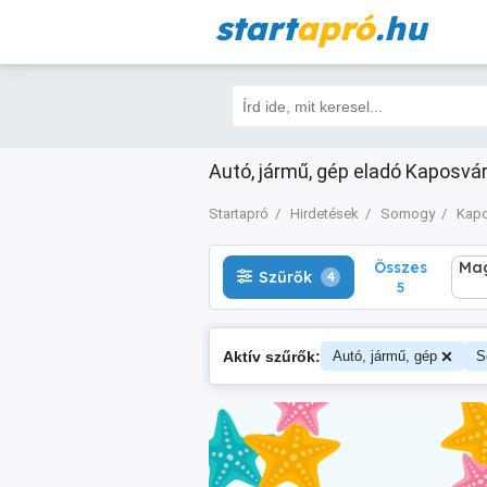
start
apró
.hu
Összes
Magá
Szűrők
4
5
Autó, jármű, gép eladó Kaposvár
Startapró
Hirdetések
Somogy
Kapo
Összes
Mag
Szűrők
4
5
Aktív szűrők:
Autó, jármű, gép
S