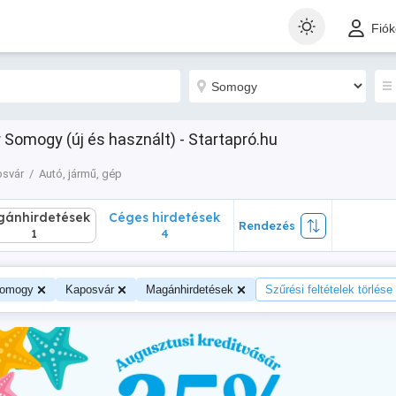
nhirdetések
Céges hirdetések
Rendezés
Fió
1
4
 Somogy (új és használt) - Startapró.hu
svár
Autó, jármű, gép
ánhirdetések
Céges hirdetések
Rendezés
1
4
omogy
Kaposvár
Magánhirdetések
Szűrési feltételek törlése