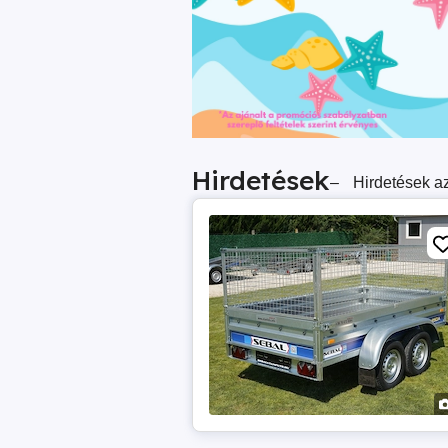
Hirdetések
–
Hirdetések az