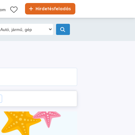
Hirdetésfeladás
kom