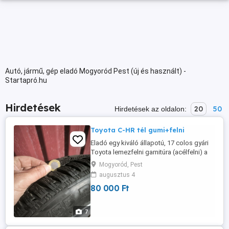
Autó, jármű, gép eladó Mogyoród Pest (új és használt) -
Startapró.hu
Hirdetések
20
50
Hirdetések az oldalon:
Toyota C-HR tél gumi+felni
Eladó egy kiváló állapotú, 17 colos gyári
Toyota lemezfelni garnitúra (acélfelni) a
rávaló gumiabroncsokkal együtt. A szett
Mogyoród, Pest
tökéletesen passzol Toyota C-HR
augusztus 4
modellekre, de más Toyota típusokra is
80 000 Ft
felszerelhetó. Felni adatok: Méret:6,5Jx17
Osztókör(PCD):5x114.3 Kozponti furat
Agyméret: 60.1 mm ET szám:ET45
7
rozsdamentes ...