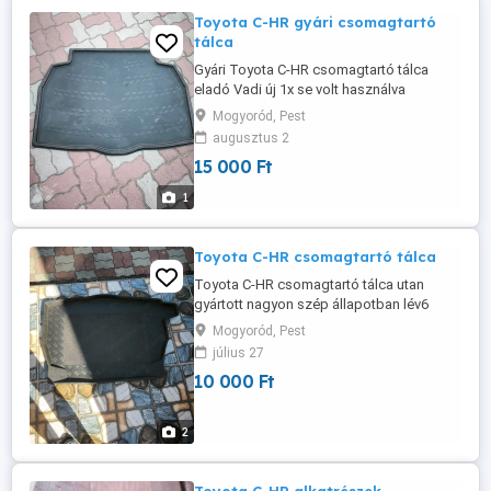
Toyota C-HR gyári csomagtartó
tálca
Gyári Toyota C-HR csomagtartó tálca
eladó Vadi új 1x se volt használva
érdemes megvenni Érd 06204441154 ára
Mogyoród, Pest
15000ft
augusztus 2
15 000 Ft
1
Toyota C-HR csomagtartó tálca
Toyota C-HR csomagtartó tálca utan
gyártott nagyon szép állapotban lév6
csúszás gatlos vagány tel 06204441154 ár
Mogyoród, Pest
10000 ft
július 27
10 000 Ft
2