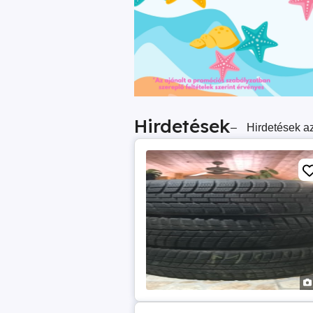
Hirdetések
–
Hirdetések az