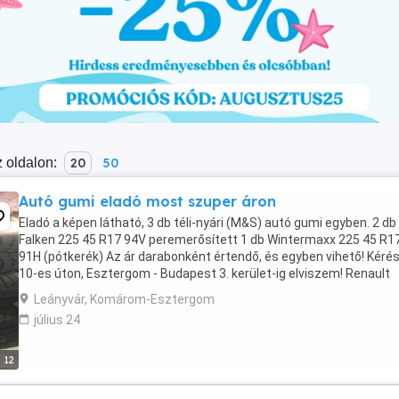
 oldalon:
20
50
Autó gumi eladó most szuper áron
Eladó a képen látható, 3 db téli-nyári (M&S) autó gumi egyben. 2 db
Falken 225 45 R17 94V peremerősített 1 db Wintermaxx 225 45 R1
91H (pótkerék) Az ár darabonként értendő, és egyben vihető! Kérés
10-es úton, Esztergom - Budapest 3. kerület-ig elviszem! Renault
Laguna hoz még néhány megmaradt kütyü ...
Leányvár, Komárom-Esztergom
július 24
12