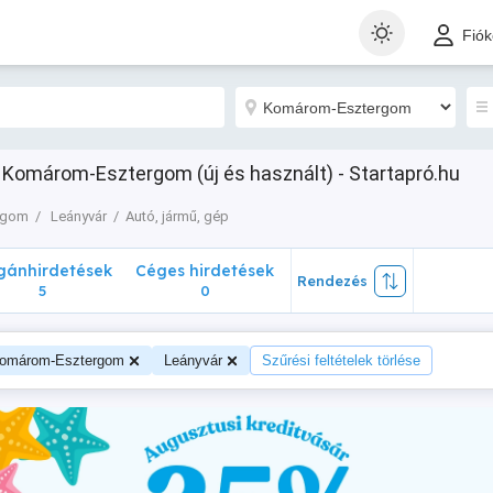
nhirdetések
Céges hirdetések
Rendezés
Fió
5
0
r Komárom-Esztergom (új és használt) - Startapró.hu
rgom
Leányvár
Autó, jármű, gép
ánhirdetések
Céges hirdetések
Rendezés
5
0
omárom-Esztergom
Leányvár
Szűrési feltételek törlése