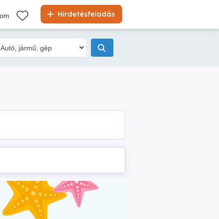
Hirdetésfeladás
kom