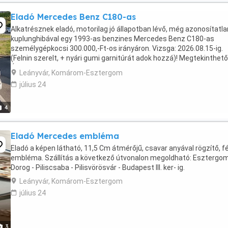
Eladó Mercedes Benz C180-as
Alkatrésznek eladó, motorilag jó állapotban lévő, még azonosítatla
kuplunghibával egy 1993-as benzines Mercedes Benz C180-as
személygépkocsi 300.000,-Ft-os irányáron. Vizsga: 2026.08.15-ig.
(Felnin szerelt, + nyári gumi garnitúrát adok hozzá)! Megtekinthető
Újpesten, a Závodszky Zoltán utca 1-9 társasházsor ...
Leányvár, Komárom-Esztergom
július 24
4
Eladó Mercedes embléma
Eladó a képen látható, 11,5 Cm átmérőjű, csavar anyával rögzítő, 
embléma. Szállítás a következő útvonalon megoldható: Esztergom
Dorog - Piliscsaba - Pilisvörösvár - Budapest lll. ker- ig.
Leányvár, Komárom-Esztergom
július 24
3