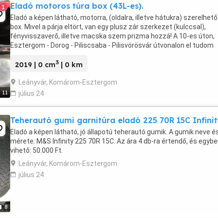
Eladó motoros túra box (43L-es).
1
Eladó a képen látható, motorra, (oldalra, illetve hátukra) szerelhető
box. Mivel a párja eltört, van egy plusz zár szerkezet (kulccsal),
fényvisszaverő, illetve macska szem prizma hozzá! A 10-es úton,
Esztergom - Dorog - Piliscsaba - Pilisvörösvár útvonalon el tudom
szállítani.
3
2019 | 0 cm
| 0 km
Leányvár, Komárom-Esztergom
11
július 24
Teherautó gumi garnitúra eladó 225 70R 15C Infini
Eladó a képen látható, jó állapotú teherautó gumik. A gumik neve é
mérete: M&S Infinity 225 70R 15C. Az ára 4 db-ra értendő, és egyb
vihető: 50.000 Ft.
Leányvár, Komárom-Esztergom
július 24
8