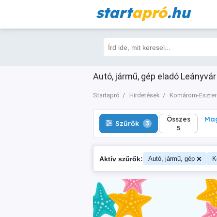
start
apró
.hu
Összes
Magá
Szűrők
3
5
Autó, jármű, gép eladó Leányvá
Startapró
Hirdetések
Komárom-Eszte
Összes
Mag
Szűrők
3
5
Aktív szűrők:
Autó, jármű, gép
K