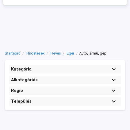
megbízhatóságot a mi masszív, vas
utánfutóinkkal! Kérhető ...
Startapró
Hirdetések
Heves
Eger
Autó, jármű, gép
Kategória
Alkategóriák
Régió
Település