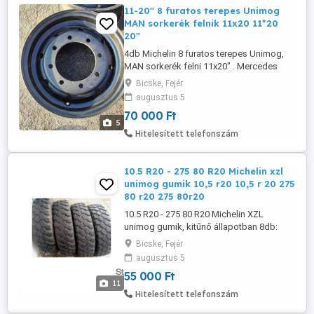
11-20" 8 furatos terepes Unimog
MAN sorkerék felnik 11x20 11*20
20"
4db Michelin 8 furatos terepes Unimog,
MAN sorkerék felni 11x20" . Mercedes
Unimog U1300, U1500, U1600, U1700 -
Bicske, Fejér
hoz, MAN stb. teherautókra 70.000- db
augusztus 5
-2db van Érdeklődni: 06_30_684_51_19
70 000 Ft
Bicske Felszerelhető gumiméretek: 12.5
5
R20 335 80R20 14.5 R20 365 80R20 405
Hitelesített telefonszám
70R20 Technikai adatok: Felni méret: ...
10.5 R20 - 275 80 R20 Michelin xzl
unimog gumik 10,5 r20 10,5 r 20 275
80 r20 275 80r20
10.5 R20 - 275 80 R20 Michelin XZL
unimog gumik, kitűnő állapotban 8db:
4db 70% állapot 50.000, 4db 90% állapot
Bicske, Fejér
60.000 tel. 06-30-684-51-19 Bicske.
augusztus 5
Szállítás futárral lehetséges. A
55 000 Ft
következőkre is felszerelhető -pl. unimog,
11
pótkocsira, mezőgazdasági pótra, MTZ
Hitelesített telefonszám
traktorra, off road járművekre, Teljes ...