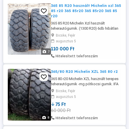
365 85 R20 használt Michelin xzl 365
85 r20 365 85r20 365 85r20 365 85
r20
365 85 R20 Michelin Xzl használt
teherautógumik. (1300 R20) 6db hibátlan
javításmentes állapotban: 70% 110- db
Bicske, Fejér
4db 50% 75- db 2db tel 06_30_684_5119
augusztus 5
Bicske Erdőgépre, darus, megközelítő
110 000 Ft
teherautóra, pl. Kamaz, MAN, Mercedes,
7
Volvo Steyr, Ural, Terex, Unimog, EB7
Hitelesített telefonszám
pótkocsi Átmérő: 114-117cm Teherbírás:
...
365/80 R20 Michelin XZL 365 80 r2
365 80 r20 Michelin XZL használt terepes
teherautógumik -mg pótkocsi gumik. IFA
MAN STEYR MERCEDES UNIMOG stb
Bicske, Fejér
sorkerekes autókra 60-85.000-/db között
augusztus 5
állapottól függően t.: 30 684 5119 szállítás
75 Ft
megoldható hasonló méretek kérésre:
60 000 Ft
12.5 R20 , 335 80 R20 , 14.5 r20 365 80 R20
, 365 85 R20 , 395 85 ...
8
Hitelesített telefonszám