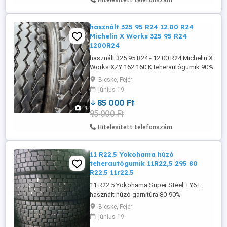
Hitelesített telefonszám
használt 325 95 R24 12.00 R24
Michelin X Works 325 95 R24
1200R24
használt 325 95 R24 - 12.00 R24 Michelin X
Works XZY 162 160 K teherautógumik 90%
hibátlan állapotban 8db. Tömlő nélkül,
Bicske, Fejér
vagy azzal együtt is szerelhető. 85- db T.
június 19
06_30_684_5119 Bicske 325 95 24 325 95
85 000 Ft
24 325 95 24 325 95r24 325 95r 24 325 95
9
95 000 Ft
r24 325 95 r 24 325 95 r24 ...
Hitelesített telefonszám
11 R22.5 Yokohama húzó
teherautógumik 11R22,5 295 80
R22.5 11r22.5
11 R22.5 Yokohama Super Steel TY6 L
használt húzó garnitúra 80-90%
állapotban (295 80 R22.5 "váltómérete")
Bicske, Fejér
80% 60-, 90% 65- db tel. 06_30_68_45_119
június 19
Bicske 11R22.5 teljes átmérője: 106,4cm