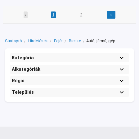
›
‹
1
2
Startapró
Hirdetések
Fejér
Bicske
Autó, jármű, gép
Kategória
Alkategóriák
Régió
Település