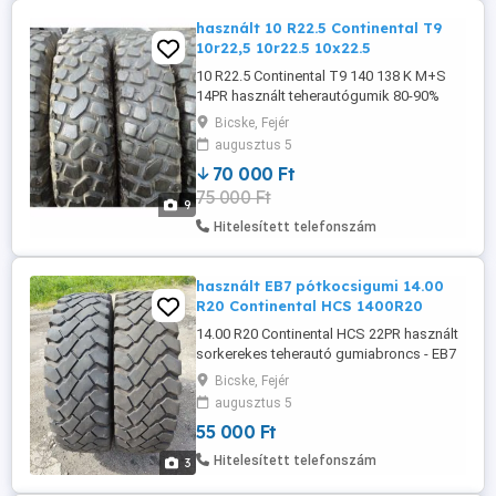
használt 10 R22.5 Continental T9
10r22,5 10r22.5 10x22.5
10 R22.5 Continental T9 140 138 K M+S
14PR használt teherautógumik 80-90%
profillal hibátlan állapotban 70.000- db
Bicske, Fejér
(teljesen új abroncs 178590+áfa db) Nem
augusztus 5
javított, nem futózott, nem vágott egyik
70 000 Ft
sem. tel . 06_30_684_5119 Bicske.
75 000 Ft
Terepre, kiközelítésre, erdőre, off-roadra,
9
duplakerekes ...
Hitelesített telefonszám
használt EB7 pótkocsigumi 14.00
R20 Continental HCS 1400R20
14.00 R20 Continental HCS 22PR használt
sorkerekes teherautó gumiabroncs - EB7
pótkocsi gumi 2 db. Jó állapotban, javítás
Bicske, Fejér
és sérülésmentesek. Teherbírás 5.000 kg
augusztus 5
db, tömlő nélkül vagy tömlővel is
55 000 Ft
szerelhető. 55- db T. 06_30_684_5119
Bicske Erdőgépre, darus, megközelítő
Hitelesített telefonszám
3
teherautóra, pl. Kamaz, MAN, ...