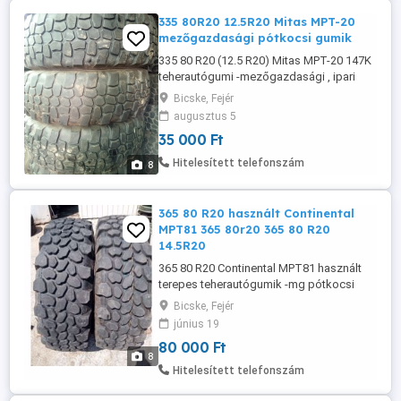
335 80R20 12.5R20 Mitas MPT-20
mezőgazdasági pótkocsi gumik
335 80 R20 (12.5 R20) Mitas MPT-20 147K
teherautógumi -mezőgazdasági , ipari
gumiabroncs Unimog , Weimar , IFA , MAN
Bicske, Fejér
, Iveco , HW mezőgazdasági pótkocsira ,
augusztus 5
mezőgazdasági járművekre , off-road
35 000 Ft
célokra , homlokrakodóra. 35.000- db-tól
Tel 06_30_68_451_19. Bicske. Hétvégén is,
Hitelesített telefonszám
8
előzetes egyeztetés alapján. ...
365 80 R20 használt Continental
MPT81 365 80r20 365 80 R20
14.5R20
365 80 R20 Continental MPT81 használt
terepes teherautógumik -mg pótkocsi
gumik. IFA MAN STEYR MERCEDES IVECO
Bicske, Fejér
UNIMOG stb sorkerekes autókra,
június 19
rakodógépre, mezőgazdasági és
80 000 Ft
erdészeti pótkocsi 50.000-120.000- db
8
állapottól függően, 40-95% profil között t.:
Hitelesített telefonszám
0630 684 5119 hasonló méretek kérésre:
10 ...