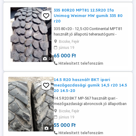
335 80R20 MPT81 12.5R20 Ifa
Unimog Weimar HW gumik 335 80
r20
335 80 r20 - 12,5 r20 Continental MPT81
használt jó állapotú teherautógumi -
mezőgazdasági gumiabroncsok. 12.5 r20
Bicske, Fejér
Military kiváltására, nagyobb teherbírás.
június 19
(3075kg) 70-80-95% állapot, 55-65-75.000
65 000 Ft
db tel. 06 30 6845 119 Szállítás futárral
16
lehetséges. hasonló méretek: 10.5 r20, 11
Hitelesített telefonszám
r22.5, 12.00 ...
14.5 R20 használt BKT ipari
mezőgazdasági gumik 14,5 r20 14.5
20 14.5-20
14.5 R20 BKT MP-567 használt ipari -
mezőgazdasági abroncsok jó állapotban
2db 55.000 - db tel 06_30_684_5119
Bicske, Fejér
Bicske 365 80 r20 vagy 16 70-20
június 19
váltómérete hasonló méretek: 12.5 R20 ,
55 000 Ft
335 80 R20 , 365 80 R20 , 365 85 R20 , 395
4
85 R20 , 14.00 R20 , 16.00 R20 ...
Hitelesített telefonszám