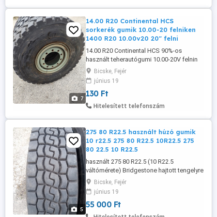
14.00 R20 Continental HCS
sorkerék gumik 10.00-20 felniken
1400 R20 10.00v20 20" felni
14.00 R20 Continental HCS 90%-os
használt teherautógumi 10.00-20V felnin
4db. Csak párban. 10 furatos ET120
Bicske, Fejér
tömlős szerelhető felnik. Atalakítható
június 19
gumi iránygyűrűvel tömlő nelkül
130 Ft
szerelhetővé is. gumi 130 db felni 65 db T.
7
06_30_684_5119 Bicske Erdőgépre, darus,
Hitelesített telefonszám
megközelítő teherautóra, ...
275 80 R22.5 használt húzó gumik
10 r22.5 275 80 R22.5 10R22.5 275
80 22.5 10 R22.5
használt 275 80 R22.5 (10 R22.5
váltómérete) Bridgestone hajtott tengelyre
való teherautógumik 80% profillal. 4db,
Bicske, Fejér
csak egyben eladó. 55.000- db tel
június 19
06_30_684_5119 Bicske használt húzó
55 000 Ft
tehergumi használt húzó kamiongumi ...
5