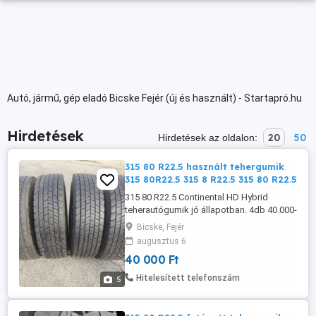
Autó, jármű, gép eladó Bicske Fejér (új és használt) - Startapró.hu
Hirdetések
20
50
Hirdetések az oldalon:
315 80 R22.5 használt tehergumik
315 80R22.5 315 8 R22.5 315 80 R22.5
315 80 R22.5 Continental HD Hybrid
teherautógumik jó állapotban. 4db 40.000-
db tel. 06_30_68_45_119 Bicske google
Bicske, Fejér
kereső kulcsszavak: használt tehergumi
augusztus 6
használt húzó gumi használt tehergumi
40 000 Ft
használt kamion kerék profil
teherautógumi gumi abroncs olcsó ...
Hitelesített telefonszám
5