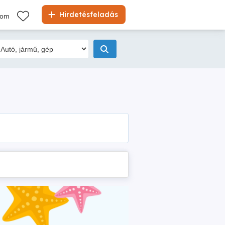
Hirdetésfeladás
kom