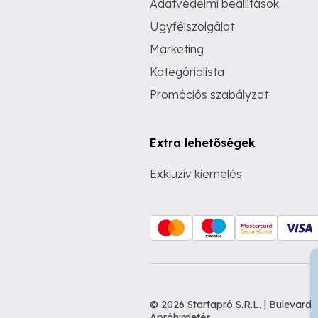
Adatvédelmi beállítások
Ügyfélszolgálat
Marketing
Kategórialista
Promóciós szabályzat
Extra lehetőségek
Exkluzív kiemelés
© 2026 Startapró S.R.L. | Bulevar
Apróhirdetés