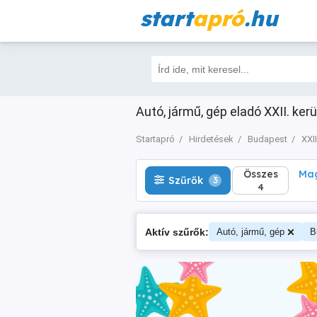
start
apró
.hu
Összes
Magá
Szűrők
3
4
Autó, jármű, gép eladó XXII. ker
Startapró
Hirdetések
Budapest
XXII
Összes
Mag
Szűrők
3
4
Aktív szűrők:
Autó, jármű, gép
B