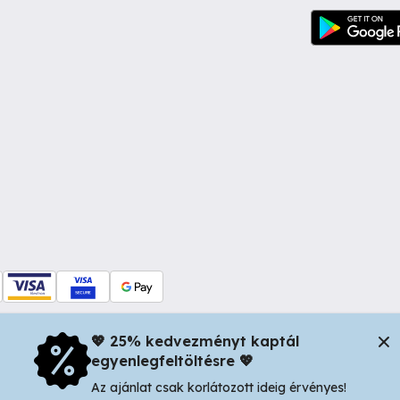
💖 25% kedvezményt kaptál
egyenlegfeltöltésre 💖
dul Dacia nr 34, Oradea 410346, Romania | Tax ID: RO44483373 -
In
Az ajánlat csak korlátozott ideig érvényes!