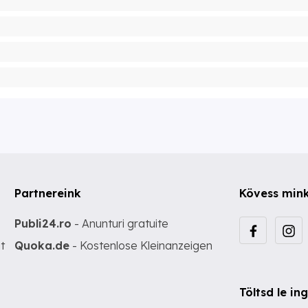
Partnereink
Kövess min
Publi24.ro
- Anunturi gratuite
t
Quoka.de
- Kostenlose Kleinanzeigen
Töltsd le i