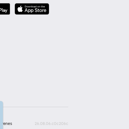
gyenes
26.08.06.c0c206c