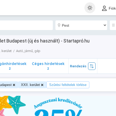
nhirdetések
Céges hirdetések
Rendezés
Fió
2
2
ület Budapest (új és használt) - Startapró.hu
. kerület
Autó, jármű, gép
ánhirdetések
Céges hirdetések
Rendezés
2
2
udapest
XXII. kerület
Szűrési feltételek törlése