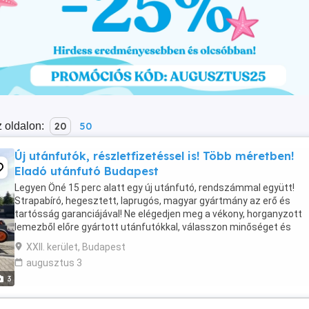
 oldalon:
20
50
Új utánfutók, részletfizetéssel is! Több méretben!
Eladó utánfutó Budapest
Legyen Öné 15 perc alatt egy új utánfutó, rendszámmal együtt!
Strapabíró, hegesztett, laprugós, magyar gyártmány az erő és
tartósság garanciájával! Ne elégedjen meg a vékony, horganyzott
lemezből előre gyártott utánfutókkal, válasszon minőséget és
megbízhatóságot a mi masszív, vas utánfutóinkkal! Kérhető ...
XXII. kerület, Budapest
augusztus 3
3