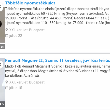
Többféle nyomatékkulcs
Többféle nyomatékkulcs eladó újszerű állapotban raktárról: Heyco
típusú nyomatékkulcs 60 - 320 Nm - ig (Heyco nyomatékkulcs). Ár:
35.000.- forint + Áfa (bruttó: 44.450.- forint) Gedore 6044711 és 6 )
típusú nyomatékkulcs 110 - 550 Nm- ig. Ár: 75.000.- forint + Áfa (br
95.250.- forint) Facom ...
XXII. kerület, Budapest
július 22
15
Renault Megane II, Scenic II kezelési, javítási leírás
Eladó 1 db Renault Megane II, Scenic II kezelési, javítási leírás, ném
nyelvű, jó állapotban. Megtekinthető, átvehető Budapest 11. vagy 2
kerületben. Az irányár.
XXII. kerület, Budapest
július 15
5