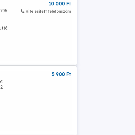
10 000 Ft
 796
Hitelesített telefonszám
uttó:
5 900 Ft
et
2.